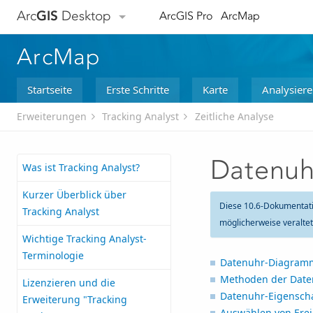
Arc
GIS
Desktop
ArcGIS Pro
ArcMap
ArcMap
Startseite
Erste Schritte
Karte
Analysier
Erweiterungen
Tracking Analyst
Zeitliche Analyse
Datenuh
Was ist Tracking Analyst?
Kurzer Überblick über
Diese 10.6-Dokumentat
Tracking Analyst
möglicherweise veralte
Wichtige Tracking Analyst-
Terminologie
Datenuhr-Diagram
Methoden der Dat
Lizenzieren und die
Datenuhr-Eigensch
Erweiterung "Tracking
Auswählen von Erei