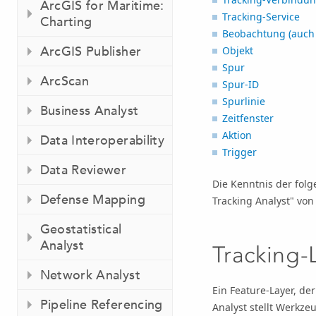
ArcGIS for Maritime:
Tracking-Service
Charting
Beobachtung (auch a
ArcGIS Publisher
Objekt
Spur
ArcScan
Spur-ID
Spurlinie
Business Analyst
Zeitfenster
Aktion
Data Interoperability
Trigger
Data Reviewer
Die Kenntnis der folg
Defense Mapping
Tracking Analyst"
von 
Geostatistical
Analyst
Tracking-
Network Analyst
Ein Feature-Layer, de
Pipeline Referencing
Analyst
stellt Werkzeu