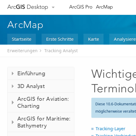
Arc
GIS
Desktop
ArcGIS Pro
ArcMap
ArcMap
Startseite
Erste Schritte
Karte
Analysier
Erweiterungen
Tracking Analyst
Wichtige
Einführung
Termino
3D Analyst
ArcGIS for Aviation:
Diese 10.6-Dokumentat
Charting
möglicherweise veralte
ArcGIS for Maritime:
Bathymetry
Tracking-Layer
Tracking-Verbindu