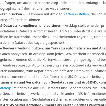
bzufragen, um auf die der Karte zugrunde liegenden umfangreich
ographische Informationen zu visualisieren.
arten drucken
– Sie können mit ArcMap
Karten erstellen
, die von 
rtografie reichen können.
IS-Datasets kompilieren und editieren
– ArcMap stellt eine der p
eodatabase-Datasets automatisieren. ArcMap unterstützt die skali
ählen im Kartendokument die zu bearbeitenden Layer aus, und die
erden im Dataset des Layers gespeichert.
ie Geoverarbeitung nutzen, um Tasks zu automatisieren und Ana
ls auch analytisch. In ArcMap kann jedes Geoverarbeitungsmodell 
rgebnisse können über die Kartenvisualisierung angezeigt und be
r Analyse sowie zur Automatisierung vieler Routine-Tasks verwende
artensammlung, zum Reparieren von defekten Datenverknüpfunge
artendokumenten und zum Ausführen der GIS-Datenverarbeitung.
rganisieren und Verwalten von Geodatabases und ArcGIS-Doku
atalog"
, mit dem sie alle GIS-Datasets und Geodatabases, die Ka
ie Geoverarbeitungswerkzeuge und viele andere GIS-Informationen
enster
Katalog
auch Geodatabase-Schemas einrichten und verwalt
it
ArcGIS Server
Kartendokumente als Karten-Services veröffentl