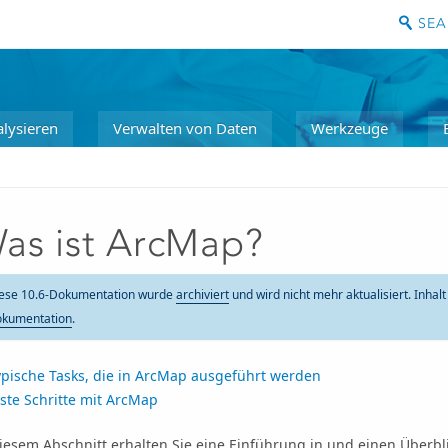
lysieren
Verwalten von Daten
Werkzeuge
as ist ArcMap?
ese 10.6-Dokumentation wurde
archiviert
und wird nicht mehr aktualisiert. Inhal
kumentation
.
ypische Tasks, die in ArcMap ausgeführt werden
ste Schritte mit ArcMap
diesem Abschnitt erhalten Sie eine Einführung in und einen Überb