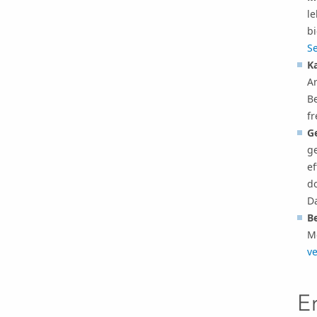
l
b
Se
K
A
B
f
G
g
e
d
D
B
M
ve
E