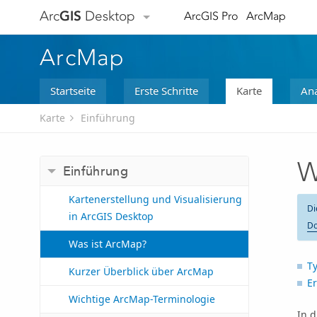
Arc
GIS
Desktop
ArcGIS Pro
ArcMap
ArcMap
Startseite
Erste Schritte
Karte
Ana
Karte
Einführung
W
Einführung
Kartenerstellung und Visualisierung
Di
in ArcGIS Desktop
Do
Was ist ArcMap?
T
Kurzer Überblick über ArcMap
Er
Wichtige ArcMap-Terminologie
In 