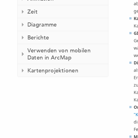
a
ge
Zeit
K
Diagramme
Ka
G
Berichte
G
w
Verwenden von mobilen
w
Daten in ArcMap
D
Kartenprojektionen
a
E
zu
K
K
O
"K
d
F
M