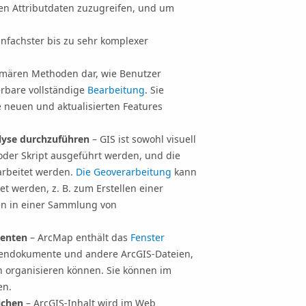
en Attributdaten zuzugreifen, und um
einfachster bis zu sehr komplexer
rimären Methoden dar, wie Benutzer
erbare vollständige
Bearbeitung
. Sie
 neuen und aktualisierten Features
lyse durchzuführen
– GIS ist sowohl visuell
oder Skript ausgeführt werden, und die
arbeitet werden.
Die Geoverarbeitung
kann
t werden, z. B. zum Erstellen einer
n in einer Sammlung von
menten
– ArcMap enthält das
Fenster
rtendokumente und andere ArcGIS-Dateien,
 organisieren können. Sie können im
en.
ichen
– ArcGIS-Inhalt wird im Web