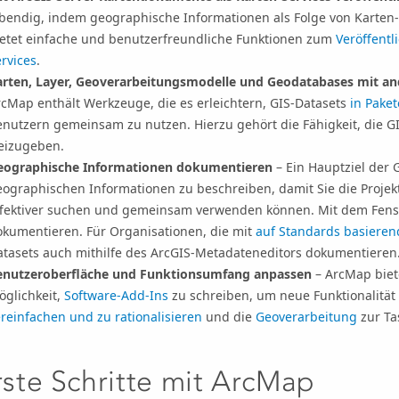
ebendig, indem geographische Informationen als Folge von Karten-
ietet einfache und benutzerfreundliche Funktionen zum
Veröffentl
rvices
.
arten, Layer, Geoverarbeitungsmodelle und Geodatabases mit 
rcMap enthält Werkzeuge, die es erleichtern, GIS-Datasets
in Pake
enutzern gemeinsam zu nutzen. Hierzu gehört die Fähigkeit, die 
reizugeben.
eographische Informationen dokumentieren
– Ein Hauptziel der 
eographischen Informationen zu beschreiben, damit Sie die Projek
ffektiver suchen und gemeinsam verwenden können. Mit dem Fen
okumentieren. Für Organisationen, die mit
auf Standards basiere
atasets auch mithilfe des ArcGIS-Metadateneditors dokumentieren
enutzeroberfläche und Funktionsumfang anpassen
– ArcMap biet
öglichkeit,
Software-Add-Ins
zu schreiben, um neue Funktionalität
reinfachen und zu rationalisieren
und die
Geoverarbeitung
zur Ta
rste Schritte mit ArcMap