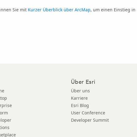
innen Sie mit
Kurzer Überblick über ArcMap
, um einen Einstieg i
Über Esri
ne
Über uns
ktop
Karriere
rprise
Esri Blog
form
User Conference
eloper
Developer Summit
tions
ketplace