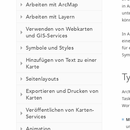
Arbeiten mit ArcMap
in 
unt
Arbeiten mit Layern
kön
Verwenden von Webkarten
In 
und GIS-Services
ein
Symbole und Styles
für 
Sym
Hinzufügen von Text zu einer
Karte
T
Seitenlayouts
Exportieren und Drucken von
Arc
Karten
Task
Wor
Veröffentlichen von Karten-
Services
M
un
Animation