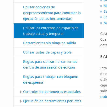
Mo
Utilizar opciones de
E
geoprocesamiento para controlar la
E
ejecución de las herramientas
N
Utilizar los entornos de espacio de
trabajo actual y temporal
Cas
Cua
Herramientas sin ninguna salida
data
Utilizar vistas de capas y tabla
E:\
Reglas para utilizar herramientas
dentro de una sesión de edición
Intr
de c
Reglas para trabajar con bloqueos
diál
de esquema
capa
sali
Controles de parámetros especiales
tra
Ejecución de herramientas por lotes