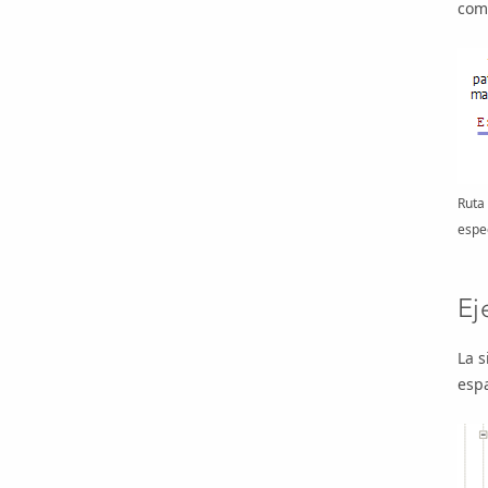
comp
Ruta 
espec
Ej
La s
espa