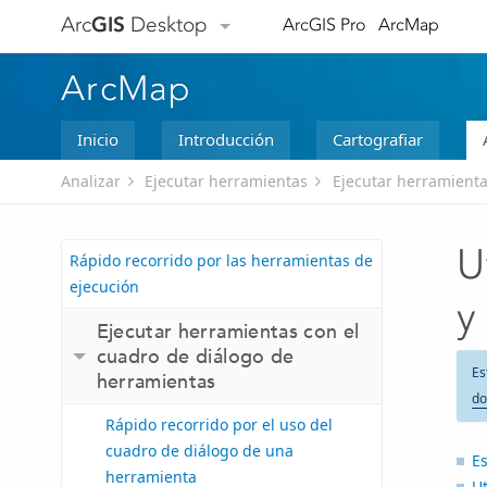
Arc
GIS
Desktop
ArcGIS Pro
ArcMap
ArcMap
Inicio
Introducción
Cartografiar
Analizar
Ejecutar herramientas
Ejecutar herramienta
U
Rápido recorrido por las herramientas de
ejecución
y
Ejecutar herramientas con el
cuadro de diálogo de
Es
herramientas
do
Rápido recorrido por el uso del
cuadro de diálogo de una
Es
herramienta
U