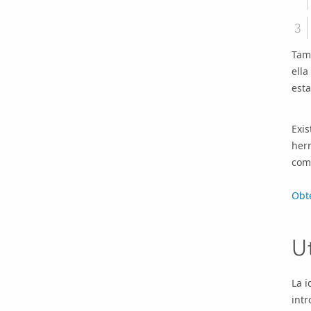
Tam
ella
est
Exis
her
com
Obt
U
La i
intr