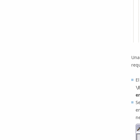
Una 
req
E
\
e
S
en
n