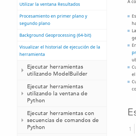
A co
Utilizar la ventana Resultados
Procesamiento en primer plano y
Es
segundo plano
h
La
Background Geoprocessing (64-bit)
g
En
Visualizar el historial de ejecución de la
p
herramienta
u
Ejecutar herramientas
Cu
utilizando ModelBuilder
e
Cu
Ejecutar herramientas
co
utilizando la ventana de
Python
E
Ejecutar herramientas con
secuencias de comandos de
Python