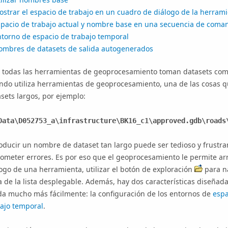
strar el espacio de trabajo en un cuadro de diálogo de la herram
spacio de trabajo actual y nombre base en una secuencia de coma
ntorno de espacio de trabajo temporal
ombres de datasets de salida autogenerados
i todas las herramientas de geoprocesamiento toman datasets com
ndo utiliza herramientas de geoprocesamiento, una de las cosas q
sets largos, por ejemplo:
Data\D052753_a\infrastructure\BK16_c1\approved.gdb\roads
oducir un nombre de dataset tan largo puede ser tedioso y frustr
ometer errores. Es por eso que el geoprocesamiento le permite arr
ogo de una herramienta, utilizar el botón de exploración
para na
 de la lista desplegable. Además, hay dos características diseñada
da mucho más fácilmente: la configuración de los entornos de
espa
bajo temporal
.