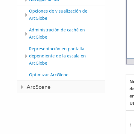
Opciones de visualización de
ArcGlobe
Administración de caché en
ArcGlobe
Representación en pantalla
dependiente de la escala en
ArcGlobe
Optimizar ArcGlobe
N
ArcScene
d
e
U
1