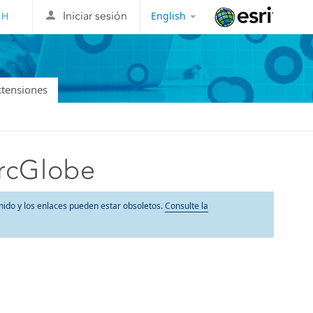
English
Iniciar sesión
Esri
xtensiones
ArcGlobe
nido y los enlaces pueden estar obsoletos.
Consulte la