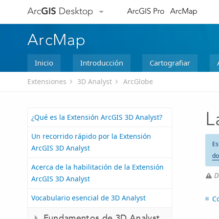
Arc
GIS
Desktop
ArcGIS Pro
ArcMap
ArcMap
Inicio
Introducción
Cartografiar
Extensiones
3D Analyst
ArcGlobe
L
¿Qué es la Extensión ArcGIS 3D Analyst?
Un recorrido rápido por la Extensión
Es
ArcGIS 3D Analyst
do
Acerca de la habilitación de la Extensión
D
ArcGIS 3D Analyst
Vocabulario esencial de 3D Analyst
C
Fundamentos de 3D Analyst