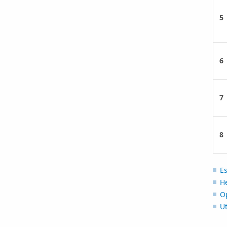
5
6
7
8
Es
H
O
Ut