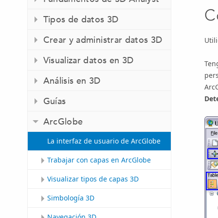
C
Tipos de datos 3D
Crear y administrar datos 3D
Util
Visualizar datos en 3D
Teng
pers
Análisis en 3D
ArcG
Det
Guías
ArcGlobe
La interfaz de usuario de ArcGlobe
Trabajar con capas en ArcGlobe
Visualizar tipos de capas 3D
Simbología 3D
Navegación 3D