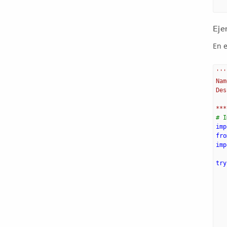
Eje
En 
'''
Nam
Des
   
***
# I
imp
fro
imp
try