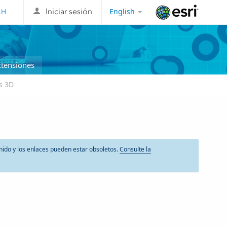
English
Iniciar sesión
Esri
xtensiones
s 3D
nido y los enlaces pueden estar obsoletos.
Consulte la