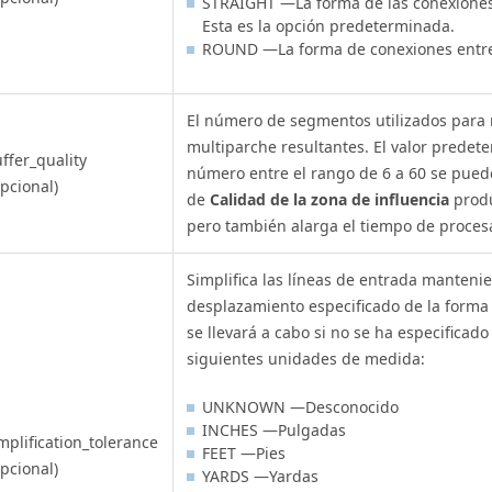
STRAIGHT —La forma de las conexiones 
Esta es la opción predeterminada.
ROUND —La forma de conexiones entre 
El número de segmentos utilizados para 
multiparche resultantes. El valor predet
ffer_quality
número entre el rango de 6 a 60 se puede
pcional)
de
Calidad de la zona de influencia
produ
pero también alarga el tiempo de proces
Simplifica las líneas de entrada mantenie
desplazamiento especificado de la forma o
se llevará a cabo si no se ha especificado
siguientes unidades de medida:
UNKNOWN —Desconocido
INCHES —Pulgadas
mplification_tolerance
FEET —Pies
pcional)
YARDS —Yardas