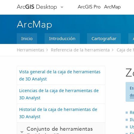
Arc
GIS
Desktop
ArcGIS Pro
ArcMap
ArcMap
Inicio
Introducción
Cartografiar
Herramientas
Referencia de la herramienta
Caja de 
Z
Vista general de la caja de herramientas
de 3D Analyst
Es
Licencias de la caja de herramientas de
do
3D Analyst
Historial de la caja de herramientas de
R
3D Analyst
Il
U
Conjunto de herramientas
Si