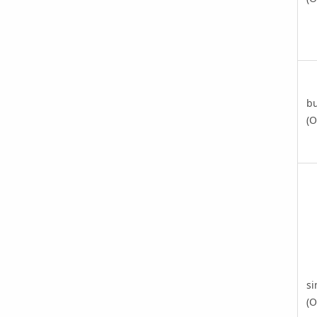
bu
(O
si
(O