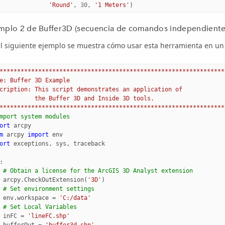
'Round'
,
30
,
'1 Meters'
)
mplo 2 de Buffer3D (secuencia de comandos independiente
el siguiente ejemplo se muestra cómo usar esta herramienta en un
****************************************************************
e: Buffer 3D Example
cription: This script demonstrates an application of 
          the Buffer 3D and Inside 3D tools.
****************************************************************
mport system modules
ort
arcpy
m
arcpy
import
env
ort
exceptions
,
sys
,
traceback
:
# Obtain a license for the ArcGIS 3D Analyst extension
arcpy
.
CheckOutExtension
(
'3D'
)
# Set environment settings
env
.
workspace
=
'C:/data'
# Set Local Variables
inFC
=
'lineFC.shp'
bufferOut
=
'buffer3d.shp'