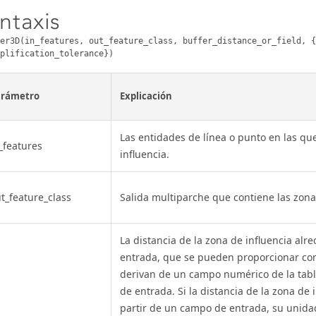
intaxis
er3D(in_features, out_feature_class, buffer_distance_or_field, {
plification_tolerance})
arámetro
Explicación
Las entidades de línea o punto en las qu
_features
influencia.
t_feature_class
Salida multiparche que contiene las zona
La distancia de la zona de influencia alr
entrada, que se pueden proporcionar com
derivan de un campo numérico de la tabla
de entrada. Si la distancia de la zona de 
partir de un campo de entrada, su unida