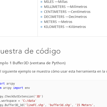
MILES —Millas
MILLIMETERS —Milímetros
CENTIMETERS —Centímetros
DECIMETERS —Decímetros
METERS —Metros
KILOMETERS —Kilómetros
uestra de código
mplo 1 Buffer3D (ventana de Python)
l siguiente ejemplo se muestra cómo usar esta herramienta en la 
ort
arcpy
m
arcpy
import
env
py
.
CheckOutExtension
(
'3D'
)
.
workspace
=
'C:/data'
py
.
Buffer3D_3d
(
'lineFC.shp'
,
'buffer3d.shp'
,
'15 Meters'
,