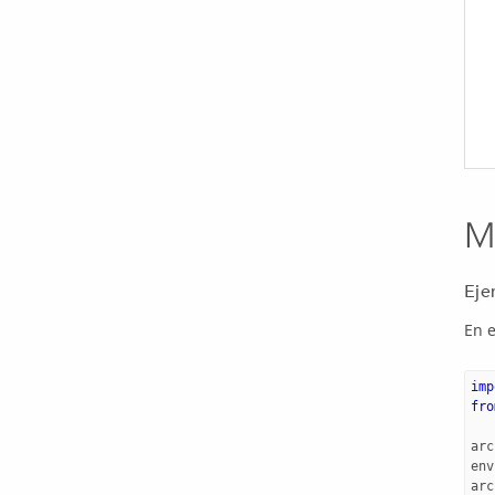
M
Eje
En e
imp
fro
arc
env
arc