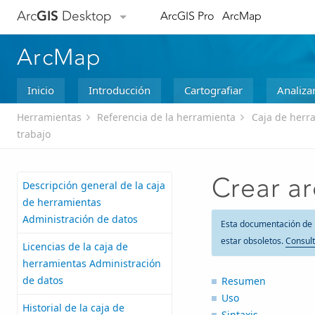
Arc
GIS
Desktop
ArcGIS Pro
ArcMap
ArcMap
Inicio
Introducción
Cartografiar
Analiza
Herramientas
Referencia de la herramienta
Caja de herr
trabajo
Crear a
Descripción general de la caja
de herramientas
Administración de datos
Esta documentación de 
estar obsoletos.
Consult
Licencias de la caja de
herramientas Administración
de datos
Resumen
Uso
Historial de la caja de
Sintaxis