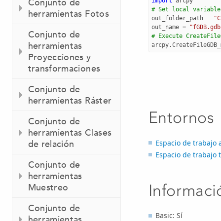
Conjunto de
import
arcpy
# Set local variable
herramientas Fotos
out_folder_path
=
"C
out_name
=
"fGDB.gdb
Conjunto de
# Execute CreateFile
herramientas
arcpy
.
CreateFileGDB_
Proyecciones y
transformaciones
Conjunto de
herramientas Ráster
Entornos
Conjunto de
herramientas Clases
Espacio de trabajo 
de relación
Espacio de trabajo 
Conjunto de
herramientas
Informaci
Muestreo
Conjunto de
Basic: Sí
herramientas