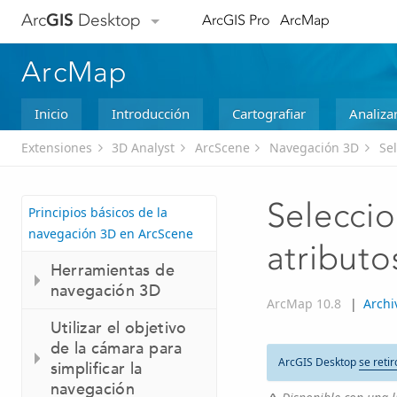
Arc
GIS
Desktop
ArcGIS Pro
ArcMap
ArcMap
Inicio
Introducción
Cartografiar
Analiza
Extensiones
3D Analyst
ArcScene
Navegación 3D
Se
Seleccio
Principios básicos de la
navegación 3D en ArcScene
atributo
Herramientas de
navegación 3D
ArcMap 10.8
|
Archi
Utilizar el objetivo
de la cámara para
ArcGIS Desktop
se retir
simplificar la
navegación