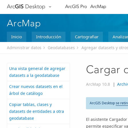
Arc
GIS
Desktop
ArcGIS Pro
ArcMap
ArcMap
Inicio
Introducción
Cartografiar
Analiza
Administrar datos
Geodatabases
Agregar datasets y otr
Cargar d
Una vista general de agregar
datasets a la geodatabase
ArcMap 10.8
|
Archi
Crear nuevos datasets en el
árbol de catálogo
ArcGIS Desktop
se retir
Copiar tablas, clases y
datasets de entidades a otra
geodatabase
El asistente Cargador
permite especificar v