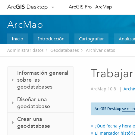
Arc
GIS
Desktop
ArcGIS Pro
ArcMap
ArcMap
Inicio
Introducción
Cartografiar
Analiza
Administrar datos
Geodatabases
Archivar datos
Trabajar
Información general
sobre las
geodatabases
ArcMap 10.8
|
Archi
Diseñar una
geodatabase
ArcGIS Desktop
se retir
Crear una
geodatabase
¿Qué fecha y hora e
El marcador histór