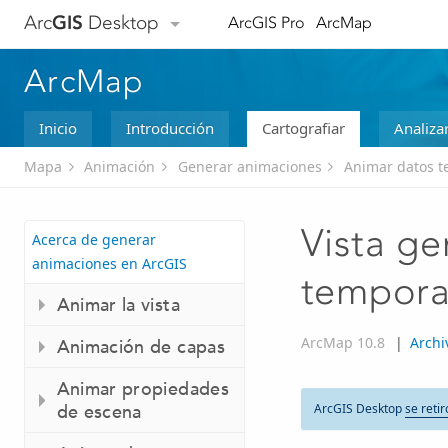
Arc
GIS
Desktop
ArcGIS Pro
ArcMap
ArcMap
Inicio
Introducción
Cartografiar
Analiza
Mapa
Animación
Generar animaciones
Animar datos t
Vista ge
Acerca de generar
animaciones en ArcGIS
tempora
Animar la vista
ArcMap 10.8
|
Archi
Animación de capas
Animar propiedades
de escena
ArcGIS Desktop
se retir