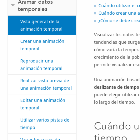
Animar datos
Cuándo utilizar el 
temporales
Cuándo crear una 
¿Cómo se debe crea
Vista general de la
animación temporal
Visualizar los datos t
Crear una animación
tendencias que surgen
temporal
cómo varía la tempera
crecimiento de la pob
Reproducir una
permite visualizar es
animación temporal
Una animación basada 
Realizar vista previa de
deslizante de tiempo
una animación temporal
puede elegir utilizar
Editar una animación
lo largo del tiempo.
temporal
Utilizar varios pistas de
Cuándo uti
tiempo
tiempo
Variar los pasos de