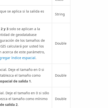
ue se aplica si la salida es
String
 2 y 3
solo se aplican a la
entidad de geodatabase
figuración de los tamaños de
Double
cGIS calculará por usted los
 acerca de este parámetro,
gregar índice espacial
.
ial. Deje el tamaño en 0 si
establezca el tamaño como
Double
spacial de salida 1
.
al. Deje el tamaño en 0 si sólo
ablezca el tamaño como mínimo
Double
de salida 2
.