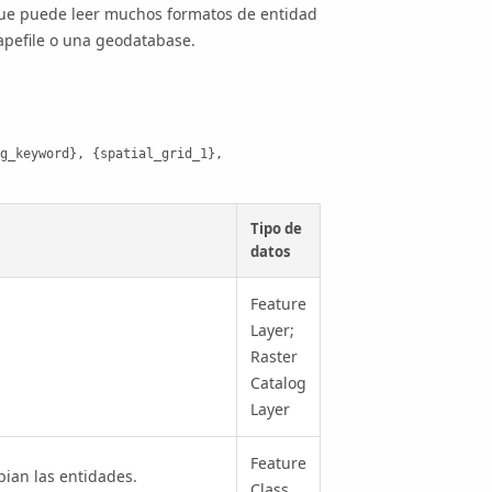
 que puede leer muchos formatos de entidad
apefile o una geodatabase.
g_keyword}, {spatial_grid_1}, 
Tipo de
datos
Feature
Layer;
Raster
Catalog
Layer
Feature
pian las entidades.
Class