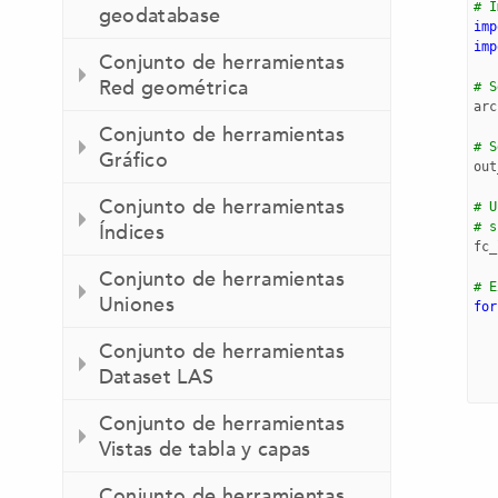
# I
geodatabase
imp
imp
Conjunto de herramientas
Red geométrica
# S
arc
Conjunto de herramientas
# S
Gráfico
out
Conjunto de herramientas
# U
# s
Índices
fc_
Conjunto de herramientas
# E
Uniones
for
Conjunto de herramientas
Dataset LAS
Conjunto de herramientas
Vistas de tabla y capas
Conjunto de herramientas