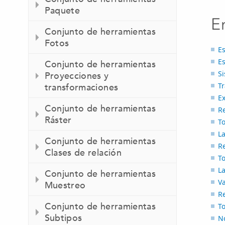
Paquete
E
Conjunto de herramientas
Fotos
Es
Es
Conjunto de herramientas
S
Proyecciones y
T
transformaciones
E
Conjunto de herramientas
R
Ráster
To
La
Conjunto de herramientas
R
Clases de relación
T
La
Conjunto de herramientas
V
Muestreo
R
Conjunto de herramientas
To
Subtipos
N