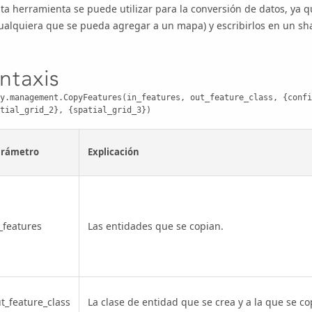
ta herramienta se puede utilizar para la conversión de datos, ya
ualquiera que se pueda agregar a un mapa) y escribirlos en un sh
intaxis
y.management.CopyFeatures(in_features, out_feature_class, {confi
tial_grid_2}, {spatial_grid_3})
arámetro
Explicación
_features
Las entidades que se copian.
t_feature_class
La clase de entidad que se crea y a la que se co