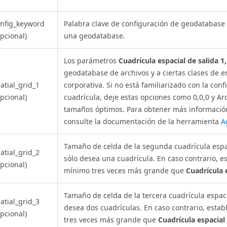
nfig_keyword
Palabra clave de configuración de geodatabase q
pcional)
una geodatabase.
Los parámetros
Cuadrícula espacial de salida 1,
geodatabase de archivos y a ciertas clases de 
atial_grid_1
corporativa. Si no está familiarizado con la con
pcional)
cuadrícula, deje estas opciones como 0,0,0 y Ar
tamaños óptimos. Para obtener más información
consulte la documentación de la herramienta
A
Tamaño de celda de la segunda cuadrícula espac
atial_grid_2
sólo desea una cuadrícula. En caso contrario, 
pcional)
mínimo tres veces más grande que
Cuadrícula e
Tamaño de celda de la tercera cuadrícula espaci
atial_grid_3
desea dos cuadrículas. En caso contrario, est
pcional)
tres veces más grande que
Cuadrícula espacial 