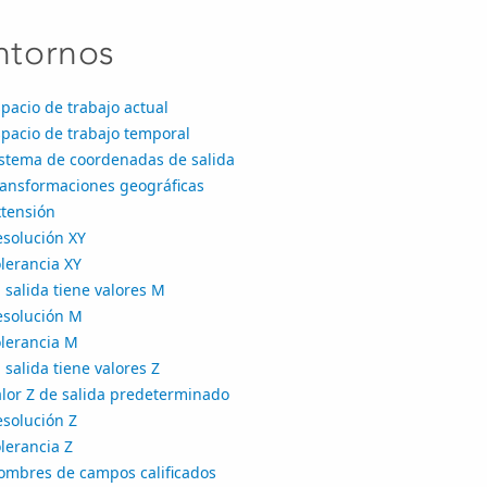
ntornos
pacio de trabajo actual
pacio de trabajo temporal
istema de coordenadas de salida
ransformaciones geográficas
xtensión
esolución XY
lerancia XY
 salida tiene valores M
esolución M
olerancia M
 salida tiene valores Z
alor Z de salida predeterminado
esolución Z
lerancia Z
ombres de campos calificados