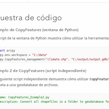
uestra de código
mplo de CopyFeatures (ventana de Python)
cript de la ventana de Python muestra cómo utilizar la herramient
ort
arcpy
py
.
env
.
workspace
=
"C:/data"
py
.
CopyFeatures_management
(
"climate.shp"
,
"C:/output/output.gdb/
mplo 2 de CopyFeatures (script independiente)
iguiente script independiente demuestra cómo utilizar
CopyFeatur
peta a una geodatabase de archivos.
ame: CopyFeatures_Example2.py
escription: Convert all shapefiles in a folder to geodatabase fe