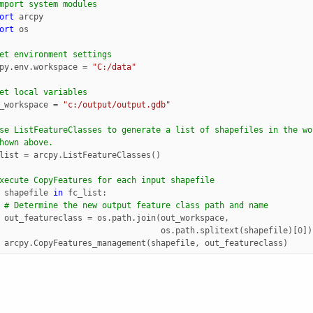
mport system modules
ort
arcpy
ort
os
et environment settings
py
.
env
.
workspace
=
"C:/data"
et local variables
_workspace
=
"c:/output/output.gdb"
se ListFeatureClasses to generate a list of shapefiles in the wo
hown above.
list
=
arcpy
.
ListFeatureClasses
()
xecute CopyFeatures for each input shapefile
shapefile
in
fc_list
:
# Determine the new output feature class path and name
out_featureclass
=
os
.
path
.
join
(
out_workspace
,
os
.
path
.
splitext
(
shapefile
)[
0
])
arcpy
.
CopyFeatures_management
(
shapefile
,
out_featureclass
)