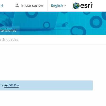
English
Iniciar sesión
Esri
xtensiones
s Entidades
ón a
ArcGIS Pro
.