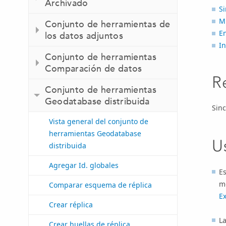
Archivado
Si
M
Conjunto de herramientas de
E
los datos adjuntos
I
Conjunto de herramientas
Comparación de datos
R
Conjunto de herramientas
Geodatabase distribuida
Sinc
Vista general del conjunto de
herramientas Geodatabase
U
distribuida
Agregar Id. globales
Es
m
Comparar esquema de réplica
E
Crear réplica
La
Crear huellas de réplica