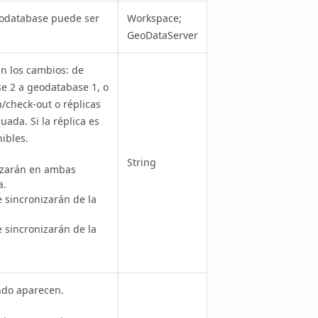
geodatabase puede ser
Workspace;
GeoDataServer
án los cambios: de
e 2 a geodatabase 1, o
/check-out o réplicas
uada. Si la réplica es
ibles.
String
zarán en ambas
a.
incronizarán de la
incronizarán de la
ando aparecen.