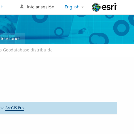
English
Iniciar sesión
Esri
xtensiones
s Geodatabase distribuida
ón a
ArcGIS Pro
.