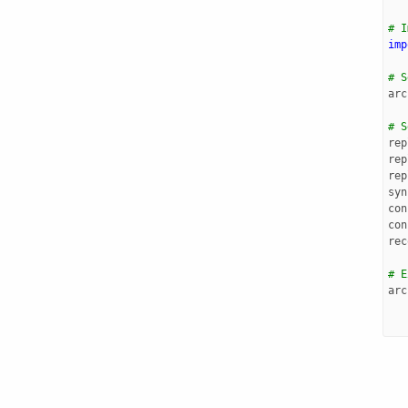
# I
imp
# S
arc
# S
rep
rep
rep
syn
con
con
rec
# E
arc