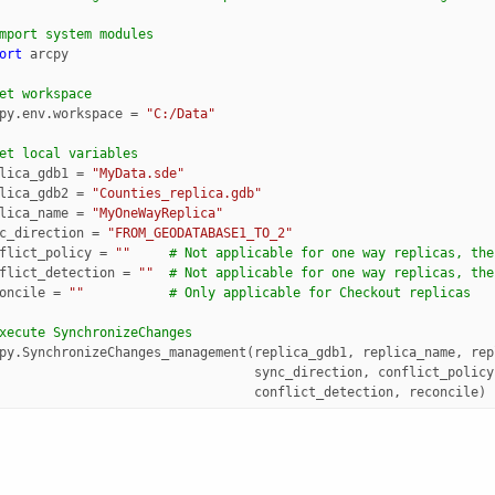
mport system modules
ort
arcpy
et workspace
py
.
env
.
workspace
=
"C:/Data"
et local variables
lica_gdb1
=
"MyData.sde"
lica_gdb2
=
"Counties_replica.gdb"
lica_name
=
"MyOneWayReplica"
c_direction
=
"FROM_GEODATABASE1_TO_2"
flict_policy
=
""
# Not applicable for one way replicas, the
flict_detection
=
""
# Not applicable for one way replicas, the
oncile
=
""
# Only applicable for Checkout replicas
xecute SynchronizeChanges
py
.
SynchronizeChanges_management
(
replica_gdb1
,
replica_name
,
rep
sync_direction
,
conflict_policy
conflict_detection
,
reconcile
)