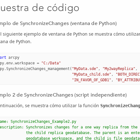
uestra de código
mplo de SynchronizeChanges (ventana de Python)
el siguiente ejemplo de ventana de
Python
se muestra cómo utilizar
tana de
Python
.
ort
arcpy
py
.
env
.
workspace
=
"C:/Data"
py
.
SynchronizeChanges_management
(
"MyData.sde"
,
"My2wayReplica"
,
"MyData_child.sde"
,
"BOTH_DIREC
"IN_FAVOR_OF_GDB1"
,
"BY_ATTRIBU
mplo 2 de SynchronizeChanges (script independiente)
ntinuación, se muestra cómo utilizar la función
SynchronizeChan
ame: SynchronizeChanges_Example2.py
escription: Synchronizes changes for a one way replica from the 
            the child replica geodatabase. The parent is an ente
            geodatabase workspace, and the child is file geodata