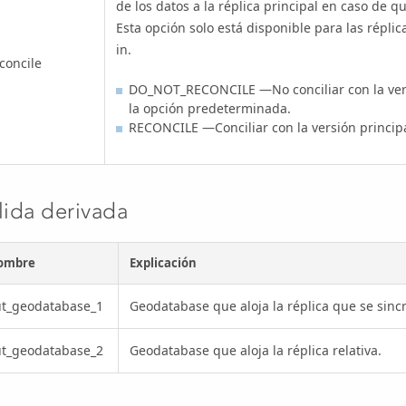
de los datos a la réplica principal en caso de qu
Esta opción solo está disponible para las répli
in.
concile
DO_NOT_RECONCILE —No conciliar con la versi
la opción predeterminada.
RECONCILE —Conciliar con la versión principa
lida derivada
ombre
Explicación
ut_geodatabase_1
Geodatabase que aloja la réplica que se sinc
ut_geodatabase_2
Geodatabase que aloja la réplica relativa.