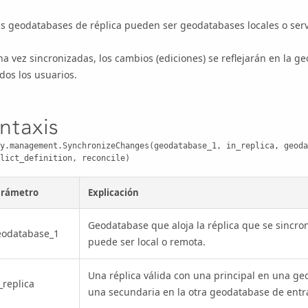
s geodatabases de réplica pueden ser geodatabases locales o serv
a vez sincronizadas, los cambios (ediciones) se reflejarán en la g
dos los usuarios.
intaxis
y.management.SynchronizeChanges(geodatabase_1, in_replica, geoda
lict_definition, reconcile)
arámetro
Explicación
Geodatabase que aloja la réplica que se sincro
eodatabase_1
puede ser local o remota.
Una réplica válida con una principal en una g
_replica
una secundaria en la otra geodatabase de entr