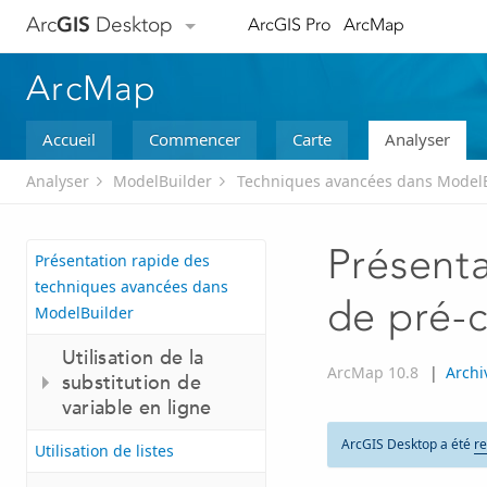
Arc
GIS
Desktop
ArcGIS Pro
ArcMap
ArcMap
Accueil
Commencer
Carte
Analyser
Analyser
ModelBuilder
Techniques avancées dans Model
Présenta
Présentation rapide des
techniques avancées dans
de pré-c
ModelBuilder
Utilisation de la
ArcMap 10.8
|
Archi
substitution de
variable en ligne
ArcGIS Desktop a été
re
Utilisation de listes