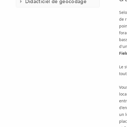
Didacticiel de géocodage
Selo
de 
poin
fora
bass
d'un
Fiel
Le s
tout
Vous
loca
entr
d'e
un l
plac