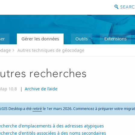
ser
Gérer les données
Outils
Extensions
odage
Autres techniques de géocodage
utres recherches
Map 10.8
|
Archive de l’aide
cGIS Desktop a été
retiré
le 1er mars 2026. Commencez à préparer votre migrat
echerche d'emplacements à des adresses atypiques
echerche d'entités associées à des noms secondaires