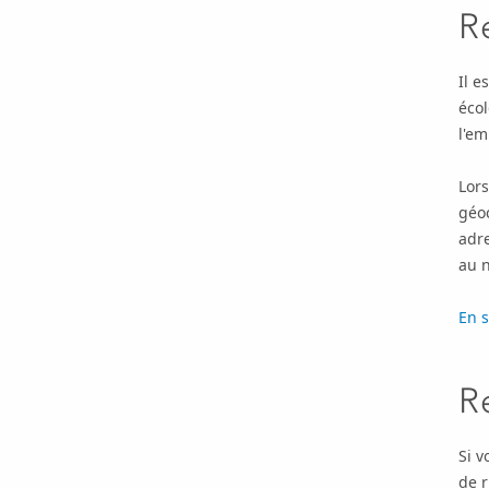
R
Il e
écol
l'em
Lors
géo
adre
au n
En s
R
Si 
de r