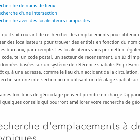
echerche de noms de lieux
echerche d'une intersection
echerche avec des localisateurs composites
n qu'il soit courant de rechercher des emplacements pour obtenir
iser des localisateurs pour trouver des entités en fonction du no
es bureaux, par exemple. Les localisateurs vous permettent égalem
 code, tel un code postal, un secteur de recensement, un ID d'impo
données basées sur un système de référence spatiale. En présence
ôt qu'à une adresse, comme le lieu d'un accident de la circulation, 
erche sur une intersection ou en utilisant un décalage spatial sur
taines fonctions de géocodage peuvent prendre en charge l'appar
i quelques conseils qui pourront améliorer votre recherche de gé
echerche d'emplacements à d
typiques