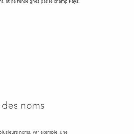
t, et ne renseignez pas le champ
Pays
.
à des noms
t plusieurs noms. Par exemple, une