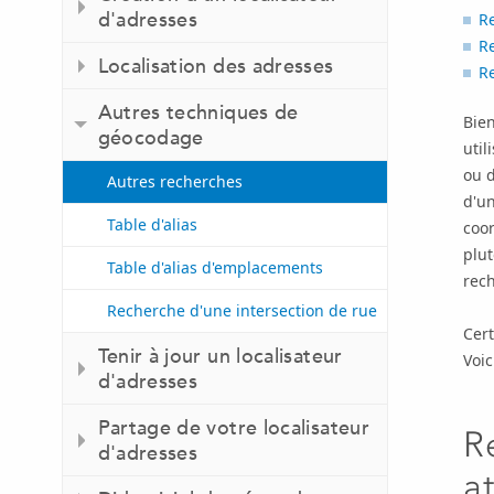
d'adresses
R
R
Localisation des adresses
R
Autres techniques de
Bie
géocodage
util
ou d
Autres recherches
d'un
Table d'alias
coor
plut
Table d'alias d'emplacements
rech
Recherche d'une intersection de rue
Cer
Tenir à jour un localisateur
Voic
d'adresses
Partage de votre localisateur
R
d'adresses
a