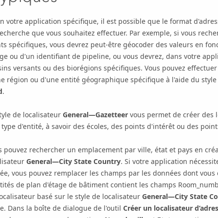
n votre application spécifique, il est possible que le format d'adre
recherche que vous souhaitez effectuer. Par exemple, si vous rec
ts spécifiques, vous devrez peut-être géocoder des valeurs en fonct
ge ou d'un identifiant de pipeline, ou vous devrez, dans votre app
ins versants ou des biorégions spécifiques. Vous pouvez effectuer
e région ou d'une entité géographique spécifique à l'aide du style
d
.
tyle de localisateur
General—Gazetteer
vous permet de créer des l
 type d'entité, à savoir des écoles, des points d'intérêt ou des poin
 pouvez rechercher un emplacement par ville, état et pays en créan
lisateur
General—City State Country
. Si votre application nécessi
ée, vous pouvez remplacer les champs par les données dont vous d
ntités de plan d'étage de bâtiment contient les champs Room_num
ocalisateur basé sur le style de localisateur
General—City State C
e. Dans la boîte de dialogue de l'outil
Créer un localisateur d’adre