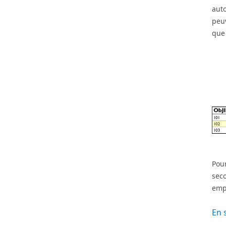
aut
peuv
que
Pour
seco
empl
En 