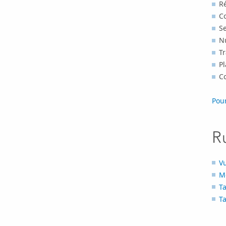
R
C
S
N
T
Pl
C
Pour
R
Vu
Mo
Ta
Ta