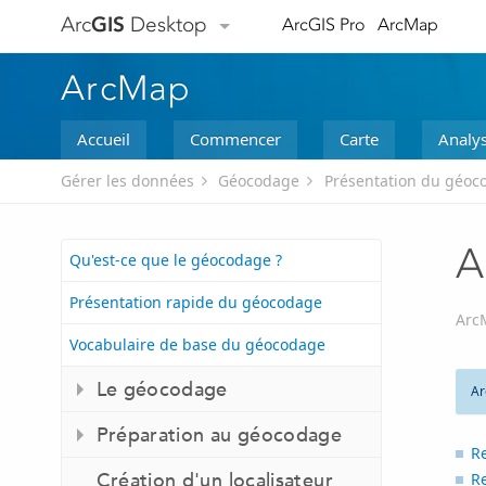
Arc
GIS
Desktop
ArcGIS Pro
ArcMap
ArcMap
Accueil
Commencer
Carte
Analy
Gérer les données
Géocodage
Présentation du géoc
A
Qu'est-ce que le géocodage ?
Présentation rapide du géocodage
Arc
Vocabulaire de base du géocodage
Le géocodage
Ar
Préparation au géocodage
R
Création d'un localisateur
R