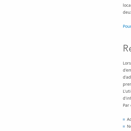
loca
deux
Pour
R
Lors
d'em
d'ad
prem
L'ut
d'i
Par 
A
No