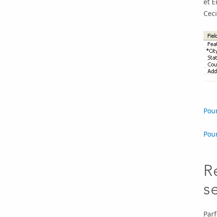
et 
Ceci
Pour
Pour
R
s
Parf