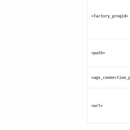
<factory_progid>
<path>
<ags_connection_
<url>