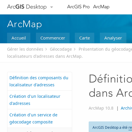
Arc
GIS
Desktop
ArcGIS Pro
ArcMap
ArcMap
Accueil
Commencer
Carte
Analyser
Gérer les données
Géocodage
Présentation du géocodag
localisateurs d'adresses dans ArcMap.
Définiti
Définition des composants du
localisateur d'adresses
dans A
Création d'un localisateur
d'adresses
ArcMap 10.8
|
Archi
Création d'un service de
géocodage composite
ArcGIS Desktop a été
re