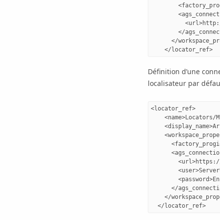
        <factory_pro
        <ags_connect
          <url>http:
        </ags_connec
      </workspace_pr
Définition d’une conn
localisateur par défau
<locator_ref>

    <name>Locators/M
    <display_name>Ar
    <workspace_prope
      <factory_progi
      <ags_connectio
        <url>https:/
        <user>Server
        <password>En
      </ags_connecti
    </workspace_prop