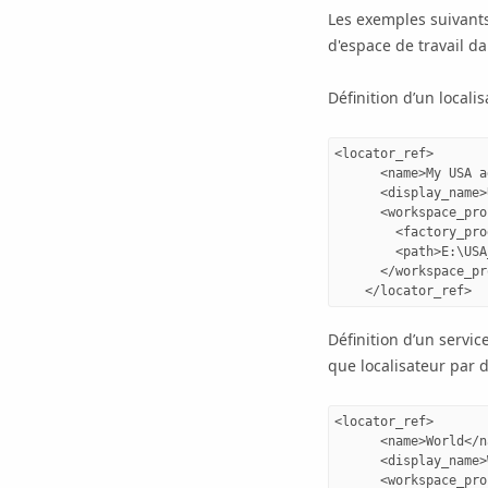
Les exemples suivants 
d'espace de travail da
Définition d’un locali
<locator_ref>

      <name>My USA a
      <display_name>
      <workspace_pro
        <factory_pro
        <path>E:\USA
      </workspace_pr
Définition d’un servi
que localisateur par 
<locator_ref>

      <name>World</na
      <display_name>
      <workspace_pro