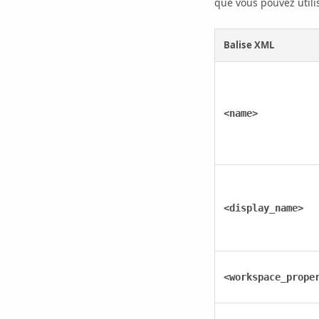
que vous pouvez utilis
Balise XML
<name>
<display_name>
<workspace_prope