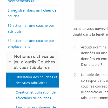
d’événements XY
Enregistrer dans un fichier de
couche
Sélectionner une couche par
Lorsque vous ouvrez l
attributs
d’outil dans la fenêtre
Sélectionner une couche par
emplacement
ArcGIS examine l
données ou une t
Notions relatives au
données en entrée
jeu d'outils Couches
D'une table ?
et vues tabulaires
La table des ma
Utilisation des couches et
correspondent au
des vues tabulaires
couches correspo
le contrôle du p
Création et utilisation de
tabulaires comm
sélections de couches
Exemples graphiques de