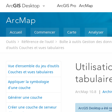
Arc
GIS
Desktop
ArcGIS Pro
ArcMap
ArcMap
Accueil
Commencer
Carte
Analyser
Outils
Référence de l'outil
Boîte à outils Gestion des don
d'outils Couches et vues tabulaires
Utilisat
Vue d'ensemble du jeu d'outils
Couches et vues tabulaires
tabulair
Appliquer la symbologie
d'une couche
ArcMap 10.8
|
Archi
Générer une couche
Créer une couche de serveur
ArcGIS Desktop a été
re