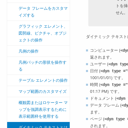
トを挿
データ フレームをカスタマ
せん。
イズする
グラフィック エレメント、
図郭線、ピクチャ、オブジ
ダイナミック テキスト
ェクトの操作
コンピューター (
<dy
凡例の操作
返されます。
凡例パッチの形状を操作す
ユーザー (
<dyn typ
る
日付 (
<dyn type ="
1001/01/01) です。
テーブル エレメントの操作
時間 (
<dyn type ="
マップ範囲のカスタマイズ
01:17 PM) です。
ドキュメント (
<dyn 
概観図またはロケーター マ
データ フレーム (
<d
ップを強調表示するために
ます。
表示範囲枠を使用する
ページ (
<dyn type 
されます。
ダイナミック テキストとは