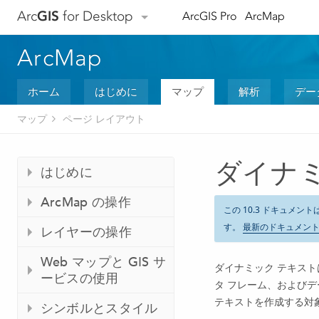
Arc
GIS
for Desktop
ArcGIS Pro
ArcMap
ArcMap
ホーム
はじめに
マップ
解析
デー
マップ
ページ レイアウト
ダイナ
はじめに
ArcMap の操作
この 10.3 ドキュメント
す。
最新のドキュメン
レイヤーの操作
Web マップと GIS サ
ダイナミック テキスト
ービスの使用
タ フレーム、およびデ
テキストを作成する対
シンボルとスタイル