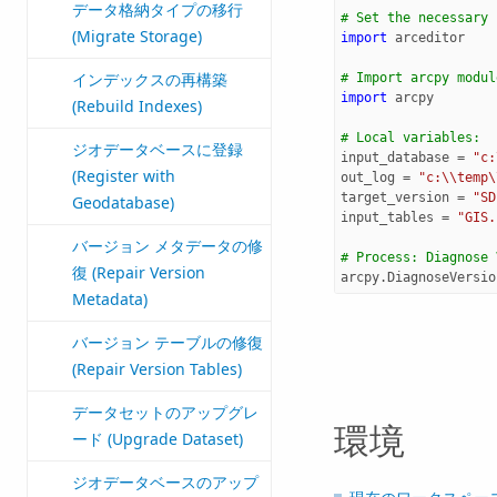
データ格納タイプの移行
# Set the necessary 
(Migrate Storage)
import
arceditor
インデックスの再構築
# Import arcpy modul
import
arcpy
(Rebuild Indexes)
# Local variables:
ジオデータベースに登録
input_database
=
"c:
(Register with
out_log
=
"c:
\\
temp
\
target_version
=
"SD
Geodatabase)
input_tables
=
"GIS.
バージョン メタデータの修
# Process: Diagnose 
復 (Repair Version
arcpy
.
DiagnoseVersio
Metadata)
バージョン テーブルの修復
(Repair Version Tables)
データセットのアップグレ
環境
ード (Upgrade Dataset)
ジオデータベースのアップ