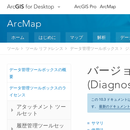
Arc
GIS
for Desktop
ArcGIS Pro
ArcMap
ArcMap
ホーム
はじめに
マップ
解析
デー
ツール
ツール リファレンス
データ管理ツールボックス
ジ
バージ
データ管理ツールボックスの概
要
(Diagnos
データ管理ツールボックスのラ
イセンス
この 10.3 ドキュメント
アタッチメント ツー
す。
最新のドキュメン
ルセット
サマリ
履歴管理ツールセッ
使用法