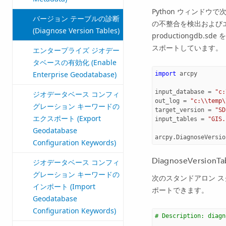
Python ウィンドウ
バージョン テーブルの診断
の不整合を検出および
(Diagnose Version Tables)
productiongdb.
スポートしています。
エンタープライズ ジオデー
タベースの有効化 (Enable
Enterprise Geodatabase)
import
arcpy
input_database
=
"c:
ジオデータベース コンフィ
out_log
=
"c:
\\
temp
\
グレーション キーワードの
target_version
=
"SD
エクスポート (Export
input_tables
=
"GIS.
Geodatabase
arcpy
.
DiagnoseVersio
Configuration Keywords)
DiagnoseVersi
ジオデータベース コンフィ
グレーション キーワードの
次のスタンドアロン 
インポート (Import
ポートできます。
Geodatabase
Configuration Keywords)
# Description: diagn