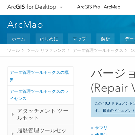
Arc
GIS
for Desktop
ArcGIS Pro
ArcMap
ArcMap
ホーム
はじめに
マップ
解析
デー
ツール
ツール リファレンス
データ管理ツールボックス
ジ
バージ
データ管理ツールボックスの概
要
(Repair 
データ管理ツールボックスのラ
イセンス
この 10.3 ドキュメント
アタッチメント ツー
す。
最新のドキュメン
ルセット
サマリ
履歴管理ツールセッ
使用法