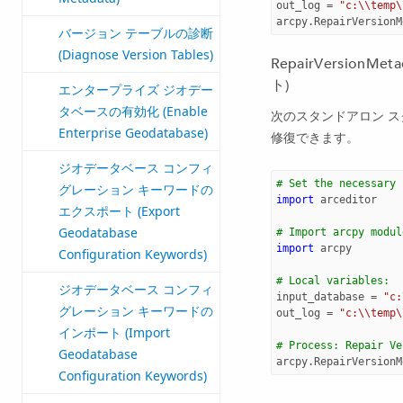
out_log
=
"c:
\\
temp
\
arcpy
.
RepairVersionM
バージョン テーブルの診断
(Diagnose Version Tables)
RepairVersio
ト)
エンタープライズ ジオデー
タベースの有効化 (Enable
次のスタンドアロン ス
Enterprise Geodatabase)
修復できます。
ジオデータベース コンフィ
# Set the necessary 
グレーション キーワードの
import
arceditor
エクスポート (Export
Geodatabase
# Import arcpy modul
import
arcpy
Configuration Keywords)
# Local variables:
ジオデータベース コンフィ
input_database
=
"c:
グレーション キーワードの
out_log
=
"c:
\\
temp
\
インポート (Import
# Process: Repair Ve
Geodatabase
arcpy
.
RepairVersionM
Configuration Keywords)