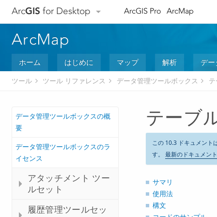
Arc
GIS
for Desktop
ArcGIS Pro
ArcMap
ArcMap
ホーム
はじめに
マップ
解析
デー
ツール
ツール リファレンス
データ管理ツールボックス
テ
テーブルの切
データ管理ツールボックスの概
要
この 10.3 ドキュメント
データ管理ツールボックスのラ
す。
最新のドキュメン
イセンス
アタッチメント ツー
サマリ
ルセット
使用法
構文
履歴管理ツールセッ
コードのサンプル