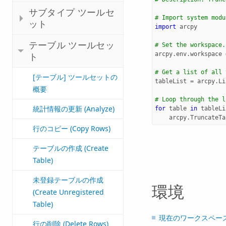
サブタイプ ツールセ
# Import system modu
ット
import
arcpy
テーブル ツールセッ
# Set the workspace.
arcpy
.
env
.
workspace
ト
# Get a list of all 
[テーブル] ツールセットの
tableList
=
arcpy
.
Li
概要
# Loop through the l
統計情報の更新 (Analyze)
for
table
in
tableLi
arcpy
.
TruncateTa
行のコピー (Copy Rows)
テーブルの作成 (Create
Table)
未登録テーブルの作成
環境
(Create Unregistered
Table)
現在のワークスペー
行の削除 (Delete Rows)