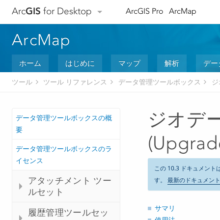
Arc
GIS
for Desktop
ArcGIS Pro
ArcMap
ArcMap
ホーム
はじめに
マップ
解析
デー
ツール
ツール リファレンス
データ管理ツールボックス
ジ
ジオデ
データ管理ツールボックスの概
要
(Upgrad
データ管理ツールボックスのラ
イセンス
この 10.3 ドキュメント
アタッチメント ツー
す。
最新のドキュメン
ルセット
サマリ
履歴管理ツールセッ
使用法