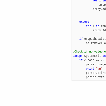
for
i
in
arcp
arcpy
.
Ad
except
:
for
i
in
ran
arcpy
.
Ad
if
os
.
path
.
exist
os
.
remove
(
Co
except
SystemExit
as
if
e
.
code
==
2
:
parser
.
usage
print
"
\n
"
parser
.
print
parser
.
exit
(