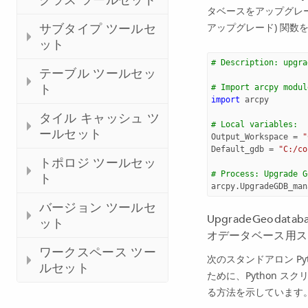
タベースをアップグレード
アップグレード) 関数
サブタイプ ツールセ
ット
# Description: upgra
テーブル ツールセッ
ト
# Import arcpy modul
import
arcpy
タイル キャッシュ ツ
# Local variables:
ールセット
Output_Workspace
=
"
Default_gdb
=
"C:/co
トポロジ ツールセッ
# Process: Upgrade G
ト
arcpy
.
UpgradeGDB_man
バージョン ツールセ
UpgradeGeoda
ット
オデータベース用ス
ワークスペース ツー
次のスタンドアロン P
ルセット
ために、Python ス
る方法を示しています