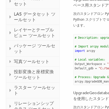
セット
ベース用スタンドア
次のスタンドアロン P
LAS データセット ツ
ールセット
Python スクリプト
います。
レイヤーとテーブル
ビュー ツールセット
# Description: upgra
パッケージ ツールセ
# Import arcpy modul
ット
import
arcpy
# Local variables:
写真ツールセット
Output_Workspace
=
"
Default_gdb
=
"C:/te
投影変換と座標変換
ツールセット
# Process: Upgrade G
arcpy
.
UpgradeGDB_man
ラスター ツールセッ
ト
UpgradeGeodat
を使用したスタンド
リレーションシップ
次のスタンドアロン Py
クラス ツールセット