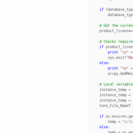
if
(
database_typ
database_typ
# Get the curren
product_license
=
# Checks require
if
product_licen
print
"
\n
"
+
sys
.
exit
(
"Re
else
:
print
"
\n
"
+
arcpy
.
AddMes
# Local variable
instance_temp
=
instance_temp
=
instance_temp
=
Conn_File_NameT
if
os
.
environ
.
ge
temp
=
"c:
\\
else
:
temp
=
os
.
en