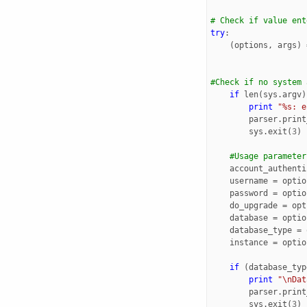
# Check if value ent
try
:
(
options
,
args
)
#Check if no system 
if
len
(
sys
.
argv
)
print
"
%s
: e
parser
.
print
sys
.
exit
(
3
)
#Usage parameter
account_authenti
username
=
optio
password
=
optio
do_upgrade
=
opt
database
=
optio
database_type
=
instance
=
optio
if
(
database_typ
print
"
\n
Dat
parser
.
print
sys
.
exit
(
3
)