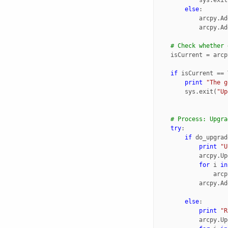
else
:
arcpy
.
Ad
arcpy
.
Ad
# Check whether 
isCurrent
=
arcp
if
isCurrent
==
print
"The g
sys
.
exit
(
"Up
# Process: Upgra
try
:
if
do_upgrad
print
"U
arcpy
.
Up
for
i
in
arcp
arcpy
.
Ad
else
:
print
"R
arcpy
.
Up