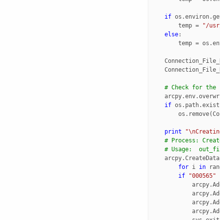
if
os
.
environ
.
ge
temp
=
"/usr
else
:
temp
=
os
.
en
Connection_File_
Connection_File_
# Check for the 
arcpy
.
env
.
overwr
if
os
.
path
.
exist
os
.
remove
(
Co
print
"
\n
Creatin
# Process: Creat
# Usage:  out_fi
arcpy
.
CreateData
for
i
in
ran
if
"000565"
arcpy
.
Ad
arcpy
.
Ad
arcpy
.
Ad
arcpy
.
Ad
sys
.
exit