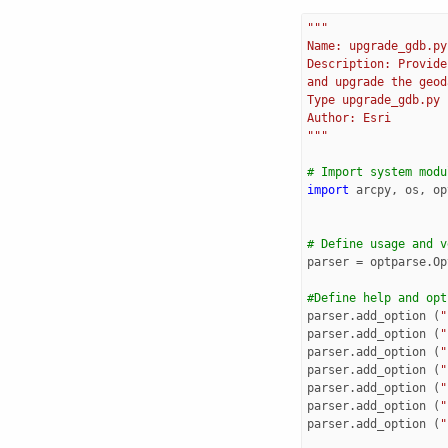
"""
Name: upgrade_gdb.py
Description: Provide
and upgrade the geod
Type upgrade_gdb.py 
Author: Esri
"""
# Import system modu
import
arcpy
,
os
,
op
# Define usage and v
parser
=
optparse
.
Op
#Define help and opt
parser
.
add_option
(
"
parser
.
add_option
(
"
parser
.
add_option
(
"
parser
.
add_option
(
"
parser
.
add_option
(
"
parser
.
add_option
(
"
parser
.
add_option
(
"