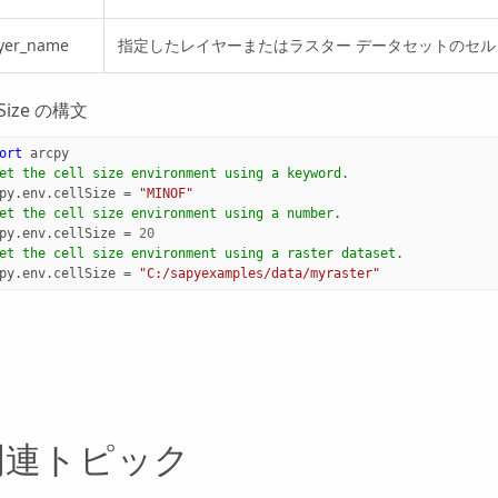
ayer_name
指定したレイヤーまたはラスター データセットのセル
lSize の構文
ort
arcpy
et the cell size environment using a keyword.
py
.
env
.
cellSize
=
"MINOF"
et the cell size environment using a number.
py
.
env
.
cellSize
=
20
et the cell size environment using a raster dataset.
py
.
env
.
cellSize
=
"C:/sapyexamples/data/myraster"
関連トピック