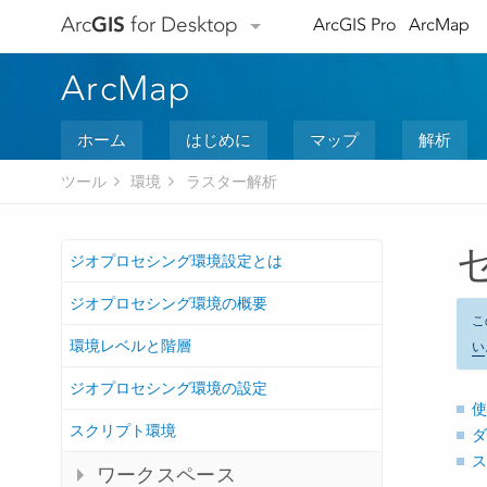
Arc
GIS
for Desktop
ArcGIS Pro
ArcMap
ArcMap
ホーム
はじめに
マップ
解析
ツール
環境
ラスター解析
ジオプロセシング環境設定とは
ジオプロセシング環境の概要
こ
環境レベルと階層
い
ジオプロセシング環境の設定
使
スクリプト環境
ダ
ス
ワークスペース