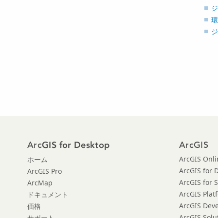
ジ
環
ジ
Arc
ArcGIS
GIS for Desktop
ArcGIS Onli
ホーム
ArcGIS for 
ArcGIS Pro
ArcGIS for 
ArcMap
ArcGIS Plat
ドキュメント
ArcGIS Dev
価格
ArcGIS Solu
サポート