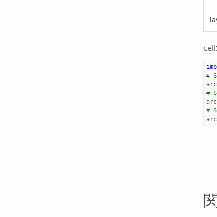
l
cel
imp
# S
arc
# S
arc
# S
arc