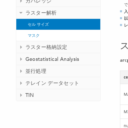
カバレッジ
で
入
ラスター解析
以
セル サイズ
レ
マスク
ラスター格納設定
Geostatistical Analysis
arc
並行処理
ce
テレイン データセット
M
TIN
M
n