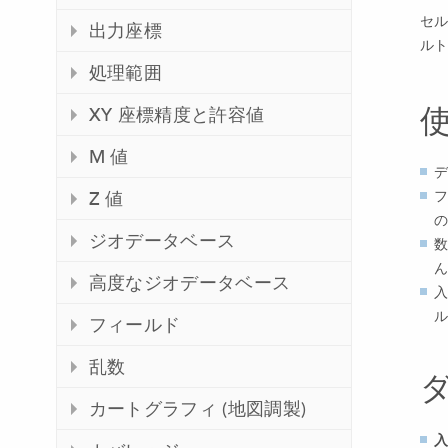
セル
出力座標
ルト
処理範囲
XY 座標精度と許容値
M 値
デ
フ
Z 値
の
ジオデータベース
数
ん
高度なジオデータベース
入
ル
フィールド
乱数
カートグラフィ (地図調製)
入