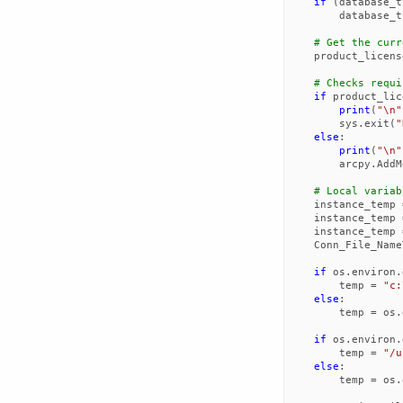
if
(
database_t
database_t
# Get the curr
product_licens
# Checks requi
if
product_lic
print
(
"
\n
"
sys
.
exit
(
"
else
:
print
(
"
\n
"
arcpy
.
AddM
# Local variab
instance_temp
instance_temp
instance_temp
Conn_File_Name
if
os
.
environ
.
temp
=
"c:
else
:
temp
=
os
.
if
os
.
environ
.
temp
=
"/u
else
:
temp
=
os
.