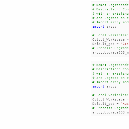
# Name: upgradesde
# Description: Con
# with an existing
# and upgrade an e
# Import arcpy mod
import
arcpy
# Local variables:
Output_Workspace
=
Default_gdb
=
"C:
\
# Process: Upgrade
arcpy
.
UpgradeGDB_m
# Name: upgradesde
# Description: Con
# with an existing
# and upgrade an e
# Import arcpy mod
import
arcpy
# Local variables:
Output_Workspace
=
Default_gdb
=
"<us
# Process: Upgrade
arcpy
.
UpgradeGDB_m