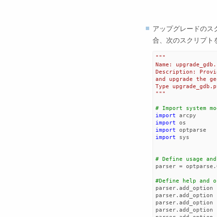
アップグレードのス
合、次のスクリプト
"""
Name: upgrade_gdb.
Description: Provi
and upgrade the ge
Type upgrade_gdb.p
"""
# Import system mo
import
arcpy
import
os
import
optparse
import
sys
# Define usage and
parser
=
optparse
.
#Define help and o
parser
.
add_option
parser
.
add_option
parser
.
add_option
parser
.
add_option