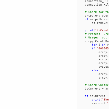
Connection_Fil
Connection_Fil
# Check for th
arcpy
.
env
.
over
if
os
.
path
.
exi
os
.
remove
(
print
(
"
\n
Creat
# Process: Cre
# Usage:  out_
arcpy
.
CreateDa
for
i
in
r
if
"000565
arcpy
.
arcpy
.
arcpy
.
arcpy
.
sys
.
ex
else
:
arcpy
.
arcpy
.
# Check whethe
isCurrent
=
ar
if
isCurrent
=
print
(
"The
sys
.
exit
(
"