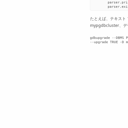
parser
.
pri
parser
.
exi
たとえば、テキスト フ
mypgdbclust
gdbupgrade --DBMS P
--upgrade TRUE -D m