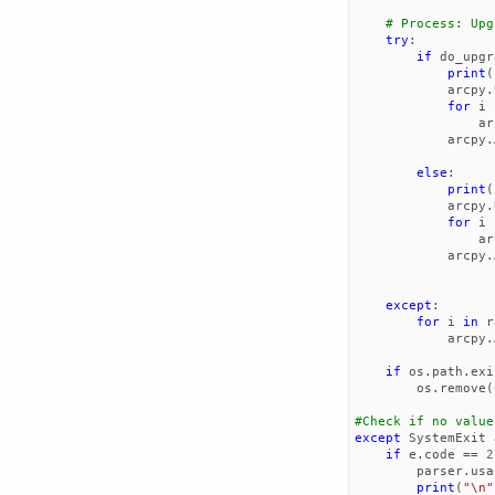
# Process: Upg
try
:
if
do_upgr
print
(
arcpy
.
for
i
ar
arcpy
.
else
:
print
(
arcpy
.
for
i
ar
arcpy
.
except
:
for
i
in
r
arcpy
.
if
os
.
path
.
exi
os
.
remove
(
except
SystemExit
if
e
.
code
==
2
parser
.
usa
print
(
"
\n
"