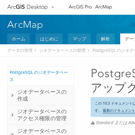
Arc
GIS
Desktop
ArcGIS Pro
ArcMap
ArcMap
ホーム
はじめに
マップ
解析
デー
データの管理
ジオデータベースの管理
PostgreSQL のジ
Postg
PostgreSQL のジオデータベー
ス
アップ
ジオデータベースの
作成
この 10.5 ドキュメント
ジオデータベースの
す。
最新のドキュメン
アクセス権限の管理
Standard または
ジオデータベースの