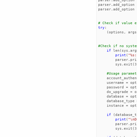
parser
.
add_option
parser
.
add_option
parser
.
add_option
# Check if value e
try
:
(
options
,
args
#Check if no syste
if
len
(
sys
.
arg
print
(
"
%s
:
parser
.
pri
sys
.
exit
(
3
#Usage paramet
account_authen
username
=
opt
password
=
opt
do_upgrade
=
o
database
=
opt
database_type
instance
=
opt
if
(
database_t
print
(
"
\n
D
parser
.
pri
sys
.
exit
(
3