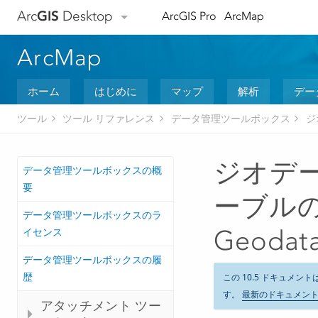
Arc
GIS
Desktop
ArcGIS Pro
ArcMap
ArcMap
ホーム
はじめに
マップ
解析
デー
ツール
ツール リファレンス
データ管理ツールボックス
ジ
ジオデー
データ管理ツールボックスの概
要
ーブルの構
データ管理ツールボックスのラ
イセンス
Geodata
データ管理ツールボックスの履
歴
この 10.5 ドキュメント
す。
最新のドキュメン
アタッチメント ツー