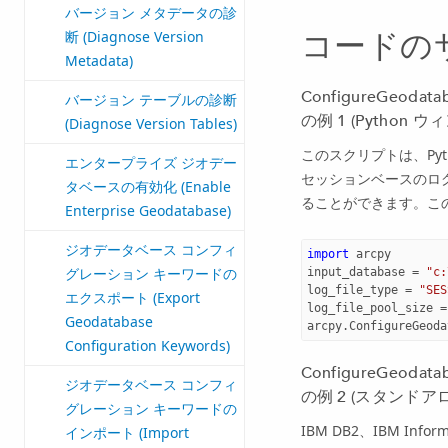
バージョン メタデータの診
コードの
断 (Diagnose Version
Metadata)
ConfigureGeod
バージョン テーブルの診断
の例 1 (Python ウ
(Diagnose Version Tables)
このスクリプトは、Py
エンタープライズ ジオデー
セッションベースのログ
タベースの有効化 (Enable
ることができます。この
Enterprise Geodatabase)
ジオデータベース コンフィ
import
arcpy
グレーション キーワードの
input_database
=
"c:
log_file_type
=
"SES
エクスポート (Export
log_file_pool_size
=
Geodatabase
arcpy
.
ConfigureGeoda
Configuration Keywords)
ConfigureGeod
ジオデータベース コンフィ
の例 2 (スタンドアロ
グレーション キーワードの
IBM DB2、IBM I
インポート (Import