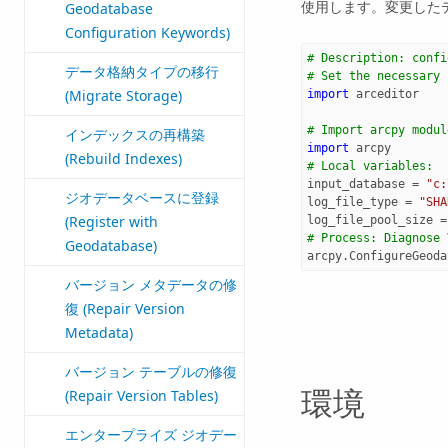
使用します。変更した
Geodatabase
Configuration Keywords)
# Description: confi
データ格納タイプの移行
# Set the necessary 
(Migrate Storage)
import
arceditor
# Import arcpy modul
インデックスの再構築
import
arcpy
(Rebuild Indexes)
# Local variables:
input_database
=
"c:
ジオデータベースに登録
log_file_type
=
"SHA
(Register with
log_file_pool_size
=
# Process: Diagnose 
Geodatabase)
arcpy
.
ConfigureGeoda
バージョン メタデータの修
復 (Repair Version
Metadata)
バージョン テーブルの修復
環境
(Repair Version Tables)
エンタープライズ ジオデー