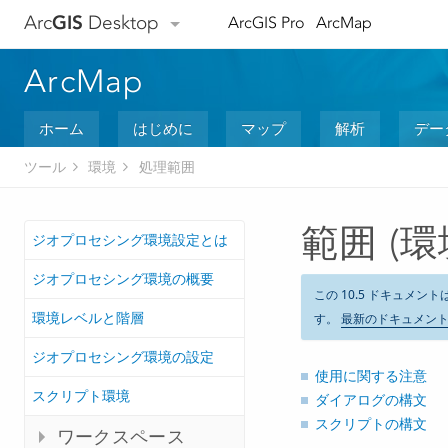
Arc
GIS
Desktop
ArcGIS Pro
ArcMap
ArcMap
ホーム
はじめに
マップ
解析
デー
ツール
環境
処理範囲
範囲 (環
ジオプロセシング環境設定とは
ジオプロセシング環境の概要
この 10.5 ドキュメント
環境レベルと階層
す。
最新のドキュメン
ジオプロセシング環境の設定
使用に関する注意
スクリプト環境
ダイアログの構文
スクリプトの構文
ワークスペース