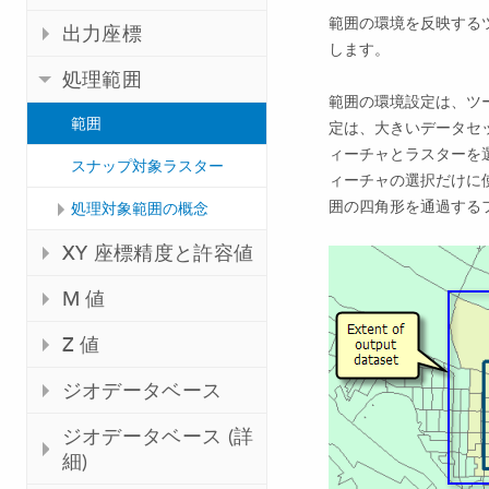
範囲の環境を反映する
出力座標
します。
処理範囲
範囲の環境設定は、ツ
範囲
定は、大きいデータセ
ィーチャとラスターを
スナップ対象ラスター
ィーチャの選択だけに
囲の四角形を通過する
処理対象範囲の概念
XY 座標精度と許容値
M 値
Z 値
ジオデータベース
ジオデータベース (詳
細)