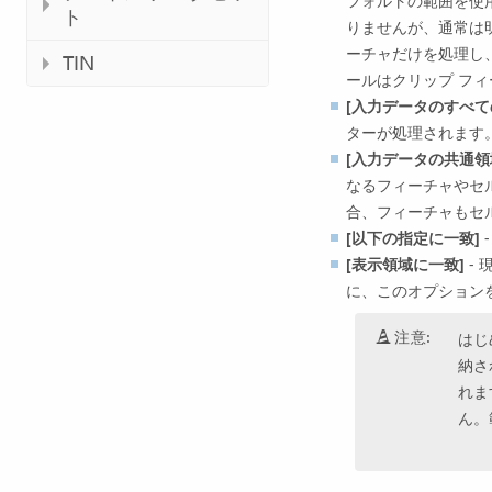
フォルトの範囲を使
ト
りませんが、通常は
ーチャだけを処理し
TIN
ールはクリップ フ
[入力データのすべて
ターが処理されます
[入力データの共通領
なるフィーチャやセル
合、フィーチャもセ
[以下の指定に一致]
[表示領域に一致]
-
に、このオプション
注意:
はじ
納さ
れま
ん。