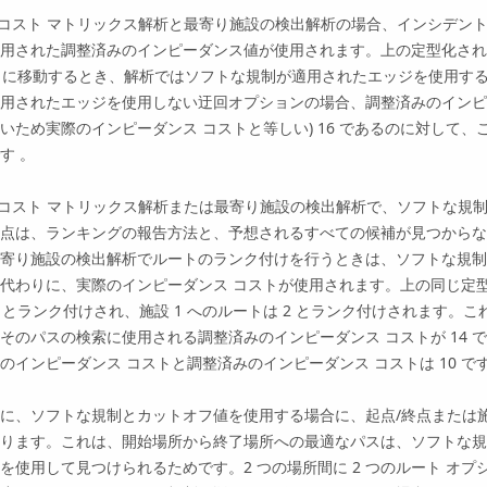
 コスト マトリックス解析と最寄り施設の検出解析の場合、インシデン
用された調整済みのインピーダンス値が使用されます。上の定型化された
2 に移動するとき、解析ではソフトな規制が適用されたエッジを使用す
用されたエッジを使用しない迂回オプションの場合、調整済みのインピー
いため実際のインピーダンス コストと等しい) 16 であるのに対して、
す 。
 コスト マトリックス解析または最寄り施設の検出解析で、ソフトな規
点は、ランキングの報告方法と、予想されるすべての候補が見つからない
寄り施設の検出解析でルートのランク付けを行うときは、ソフトな規制
代わりに、実際のインピーダンス コストが使用されます。上の同じ定型
1 とランク付けされ、施設 1 へのルートは 2 とランク付けされます。こ
そのパスの検索に使用される調整済みのインピーダンス コストが 14 で
のインピーダンス コストと調整済みのインピーダンス コストは 10 で
に、ソフトな規制とカットオフ値を使用する場合に、起点/終点または
ります。これは、開始場所から終了場所への最適なパスは、ソフトな規
を使用して見つけられるためです。2 つの場所間に 2 つのルート オ