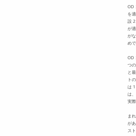
OD
を適
設 
が適
がな
めで
OD
つの
と最
トの
は 
は、
実際
まれ
があ
スト