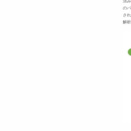
済み
のパ
され
解析