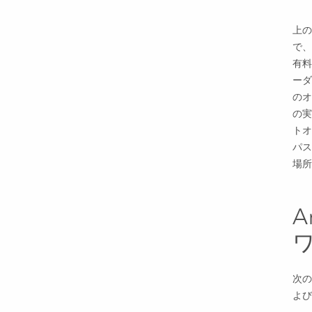
上の
で、
有料
ーダ
のオ
の実
トオ
パス
場所
次の
よび