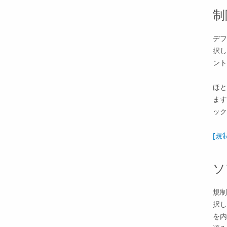
制
デフ
択し
ント
ほと
ます
ック
[規
ソ
規制
択し
を内