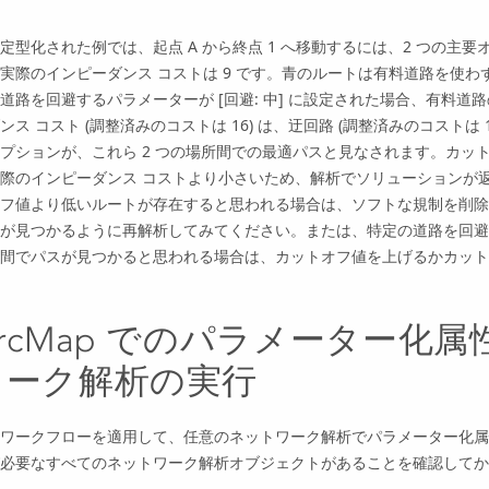
定型化された例では、起点 A から終点 1 へ移動するには、2 つの主
実際のインピーダンス コストは 9 です。青のルートは有料道路を使わず
道路を回避するパラメーターが [回避: 中] に設定された場合、有料
ンス コスト (調整済みのコストは 16) は、迂回路 (調整済みのコスト
プションが、これら 2 つの場所間での最適パスと見なされます。カット
際のインピーダンス コストより小さいため、解析でソリューションが
フ値より低いルートが存在すると思われる場合は、ソフトな規制を削除
が見つかるように再解析してみてください。または、特定の道路を回避
間でパスが見つかると思われる場合は、カットオフ値を上げるかカット
ArcMap でのパラメーター化
ワーク解析の実行
ワークフローを適用して、任意のネットワーク解析でパラメーター化属
必要なすべてのネットワーク解析オブジェクトがあることを確認してか