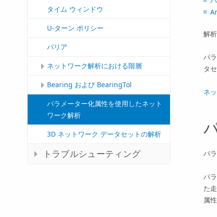
パ
タイム ウィンドウ
A
U-ターン ポリシー
解析
バリア
パラ
ネットワーク解析における階層
タセ
Bearing および BearingTol
ネッ
パラメーター化属性を使用したネット
ワーク解析
3D ネットワーク データセットの解析
トラブルシューティング
パラ
パラ
た走
属性