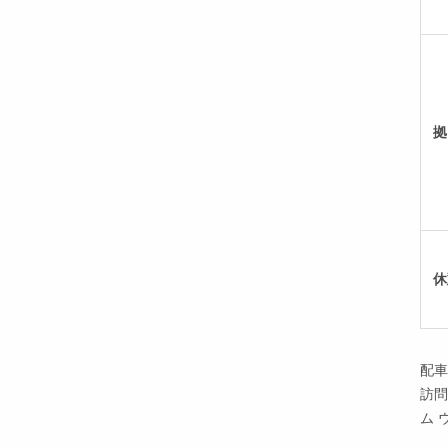
拠
休
配車
訪問
ム 