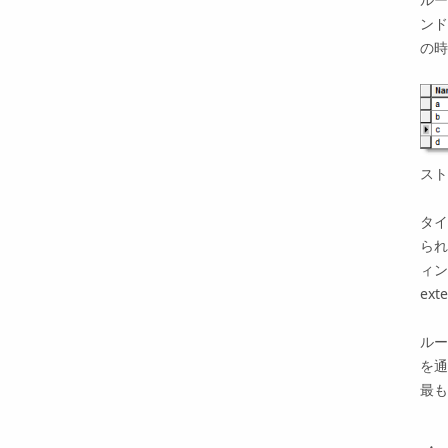
ンド
の時
ス
タイ
られ
ィン
ext
ルー
を通
最も