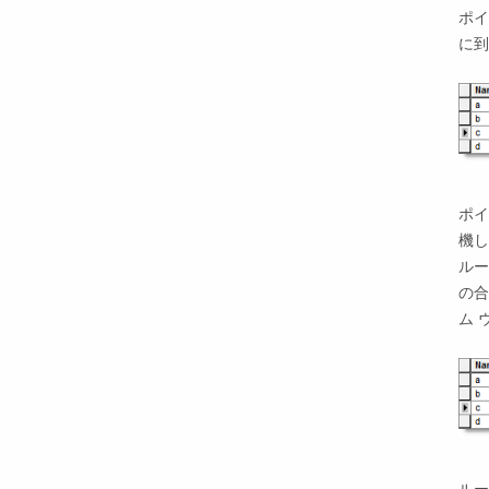
ポ
に
ポ
機し
ルー
の
ム 
ル