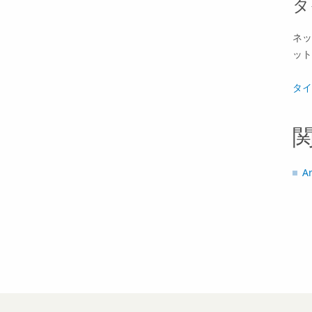
タ
ネッ
ット
タイ
A