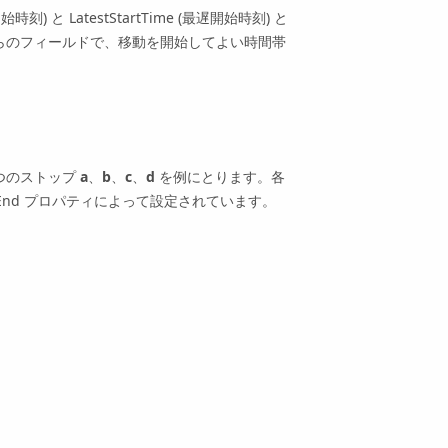
) と LatestStartTime (最遅開始時刻) と
れらのフィールドで、移動を開始してよい時間帯
 つのストップ
a
、
b
、
c
、
d
を例にとります。各
dowEnd プロパティによって設定されています。