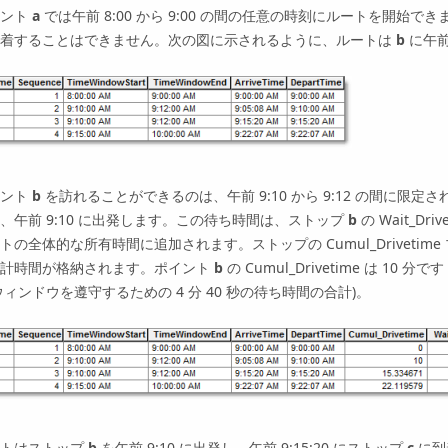
イント
a
では午前 8:00 から 9:00 の間の任意の時刻にルートを開始
到着することはできません。次の図に示されるように、ルートは
b
に午前 
イント
b
を訪れることができるのは、午前 9:10 から 9:12 の間に限
、午前 9:10 に出発します。この待ち時間は、ストップ
b
の Wait_Dr
トの全体的な所有時間に追加されます。ストップの Cumul_Driveti
合計時間が格納されます。ポイント
b
の Cumul_Drivetime は 10 
ウィンドウを遵守するための 4 分 40 秒の待ち時間の合計)。
ートはストップ
b
を午前 9:10 に出発し、午前 9:15:20 にストップ
c
に到