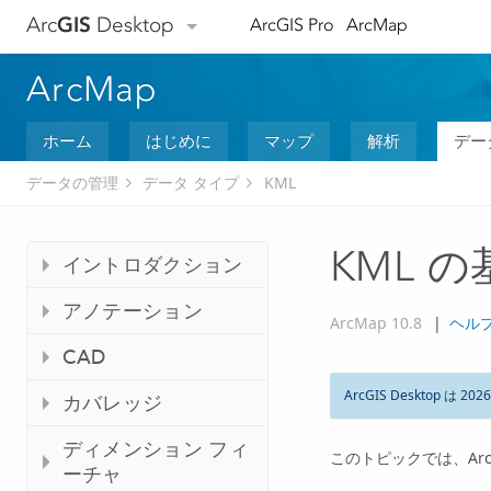
Arc
GIS
Desktop
ArcGIS Pro
ArcMap
ArcMap
ホーム
はじめに
マップ
解析
デー
データの管理
データ タイプ
KML
KML 
イントロダクション
アノテーション
ArcMap 10.8
|
ヘル
CAD
ArcGIS Desktop は 202
カバレッジ
ディメンション フィ
このトピックでは、Ar
ーチャ