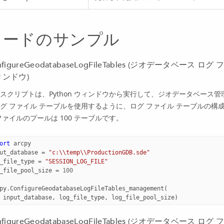
コードのサンプル
nfigureGeodatabaseLogFileTables (ジオデータベース ロ
ィンドウ)
スクリプトは、
Python
ウィンドウから実行して、ジオデータベース管
グ ファイル テーブルを使用するように、ログ ファイル テーブルの
ファイルのプールは 100 テーブルです。
ort
arcpy
ut_database
=
"c:
\\
temp
\\
ProductionGDB.sde"
_file_type
=
"SESSION_LOG_FILE"
_file_pool_size
=
100
py
.
ConfigureGeodatabaseLogFileTables_management
(
input_database
,
log_file_type
,
log_file_pool_size
)
nfigureGeodatabaseLogFileTables (ジオデータベース 