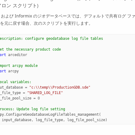
アロン スクリプト)
および
Informix
のジオデータベースでは、デフォルトで共有ログ ファ
を元に戻す場合、次のスクリプトを実行します。
escription: configure geodatabase log file tables
et the necessary product code
ort
arceditor
mport arcpy module
ort
arcpy
ocal variables:
ut_database
=
"c:
\\
temp
\\
ProductionGDB.sde"
_file_type
=
"SHARED_LOG_FILE"
_file_pool_size
=
0
rocess: Update log file setting
py
.
ConfigureGeodatabaseLogFileTables_management
(
input_database
,
log_file_type
,
log_file_pool_size
)