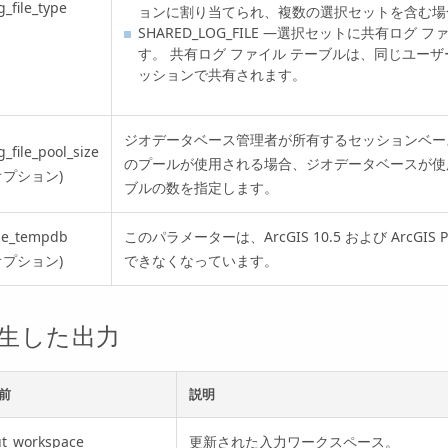
g_file_type
ョンに割り当てられ、複数の選択セットを含む場
SHARED_LOG_FILE —選択セットに共有ログ
す。 共有ログ ファイル テーブルは、同じユー
ッションで共有されます。
ジオデータベース管理者が所有するセッションベース
g_file_pool_size
のプールが使用される場合、ジオデータベースが使
オプション)
ブルの数を指定します。
se_tempdb
このパラメーターは、ArcGIS 10.5 および
ArcGIS P
オプション)
できなくなっています。
生した出力
前
説明
ut_workspace
更新された入力ワークスペース。