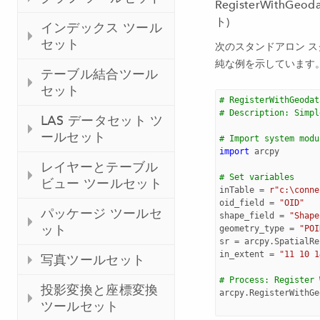
RegisterWithG
ト)
インデックス ツール
セット
次のスタンドアロン 
純な例を示しています
テーブル結合ツール
セット
# RegisterWithGeodat
# Description: Simpl
LAS データセット ツ
ールセット
# Import system modu
import
arcpy
レイヤーとテーブル
# Set variables
ビュー ツールセット
inTable
=
r"c:\conne
oid_field
=
"OID"
パッケージ ツールセ
shape_field
=
"Shape
ット
geometry_type
=
"POI
sr
=
arcpy
.
SpatialRe
in_extent
=
"11 10 1
写真ツールセット
# Process: Register 
投影変換と座標変換
arcpy
.
RegisterWithGe
ツールセット