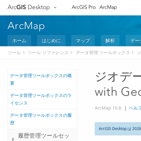
Arc
GIS
Desktop
ArcGIS Pro
ArcMap
ArcMap
ホーム
はじめに
マップ
解析
デー
ツール
ツール リファレンス
データ管理 ツールボックス
ジオデータ
データ管理ツールボックスの概
要
with Ge
データ管理ツールボックスのラ
イセンス
ArcMap 10.8
|
ヘル
データ管理ツールボックスの履
歴
ArcGIS Desktop は 202
履歴管理ツールセッ