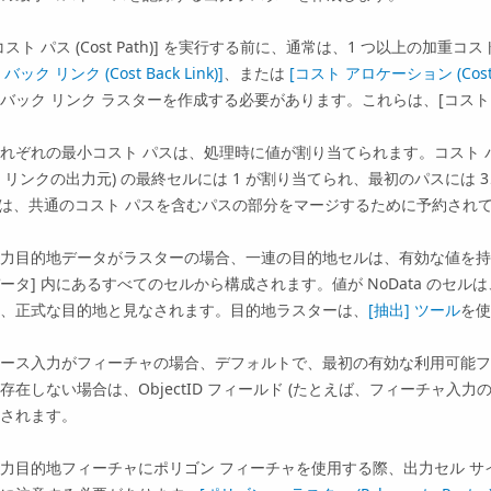
コスト パス (Cost Path)]
を実行する前に、通常は、1 つ以上の加重コスト 
 バック リンク (Cost Back Link)]
、または
[コスト アロケーション (Cost Al
バック リンク ラスターを作成する必要があります。これらは、
[コスト パ
れぞれの最小コスト パスは、処理時に値が割り当てられます。コスト パ
 リンクの出力元) の最終セルには 1 が割り当てられ、最初のパスには 
 は、共通のコスト パスを含むパスの部分をマージするために予約され
力目的地データがラスターの場合、一連の目的地セルは、有効な値を持
ータ] 内にあるすべてのセルから構成されます。値が NoData のセ
、正式な目的地と見なされます。目的地ラスターは、
[抽出] ツール
を使
ース入力がフィーチャの場合、デフォルトで、最初の有効な利用可能フ
存在しない場合は、ObjectID フィールド (たとえば、フィーチャ入
されます。
力目的地フィーチャにポリゴン フィーチャを使用する際、出力セル 