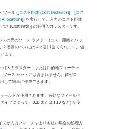
ツール (
[コスト距離 (Cost Distance)]
、
[コス
location)]
) を実行して、入力のコスト距離
ス (Cost Path)]
の必須入力ラスターです。
スの元のソース ラスター (コスト距離とバッ
3、2 番目のパスには 4 が割り当てられます。値
ています。
つ [入力ラスター、または目的地フィーチャ
ルは、ソース セットには含まれません。値ゼロ
用して簡単に作成できます。
ィールドが使用されます。有効なフィールド
力のタイプによって、
または
など) が使
OID
FID
サイズが入力フィーチャよりも粗い場合の処理方