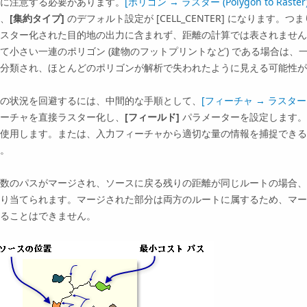
に注意する必要があります。
[ポリゴン → ラスター (Polygon to Raster)
、
[集約タイプ]
のデフォルト設定が
[CELL_CENTER]
になります。つま
スター化された目的地の出力に含まれず、距離の計算では表されません
て小さい一連のポリゴン (建物のフットプリントなど) である場合は、
分類され、ほとんどのポリゴンが解析で失われたように見える可能性が
の状況を回避するには、中間的な手順として、
[フィーチャ → ラスター (Fea
ーチャを直接ラスター化し、
[フィールド]
パラメーターを設定します。次
使用します。または、入力フィーチャから適切な量の情報を捕捉できる
。
数のパスがマージされ、ソースに戻る残りの距離が同じルートの場合、2
り当てられます。マージされた部分は両方のルートに属するため、マー
ることはできません。