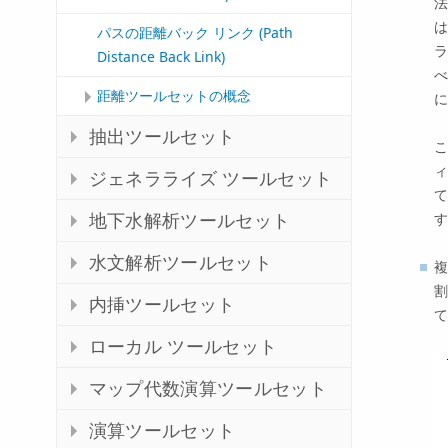
法
は
パスの距離バック リンク (Path
ラ
Distance Back Link)
べ
距離ツールセットの概念
に
抽出ツールセット
こ
ィ
ジェネラライズ ツールセット
て
す
地下水解析ツールセット
水文解析ツールセット
複
割
内挿ツールセット
て
ローカル ツールセット
マップ代数演算ツールセット
演算ツールセット