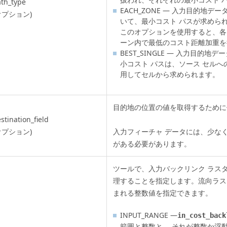
th_type
EACH_ZONE — 入力目的地
オプション)
いて、最小コスト パスが求めら
このオプションを使用すると、各
ーン内で最低のコスト距離加重を
BEST_SINGLE — 入力目的
小コスト パスは、ソース セルへ
用してセルから求められます。
目的地の位置の値を取得するために
stination_field
オプション)
入力フィーチャ データには、少なく
がある必要があります。
ツールで、入力バックリンク ラス
理することを指定します。流向ラスター
まれる整数値を指定できます。
INPUT_RANGE —
in_cost_back
範囲と整数と 、それが整数か浮