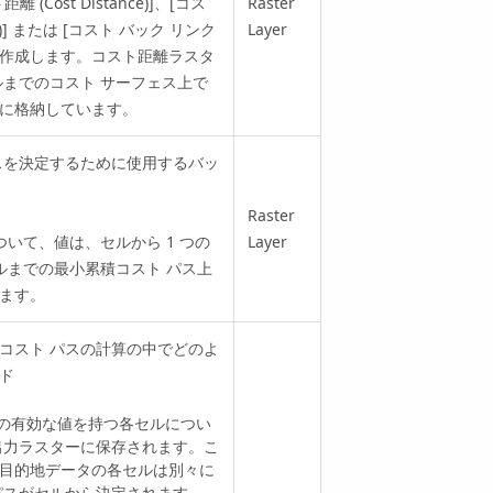
離 (Cost Distance)]
、
[コス
Raster
]
または
[コスト バック リンク
Layer
作成します。コスト距離ラスタ
ルまでのコスト サーフェス上で
に格納しています。
スを決定するために使用するバッ
Raster
ついて、値は、セルから 1 つの
Layer
ルまでの最小累積コスト パス上
ます。
コスト パスの計算の中でどのよ
ド
データの有効な値を持つ各セルについ
出力ラスターに保存されます。こ
目的地データの各セルは別々に
パスがセルから決定されます。