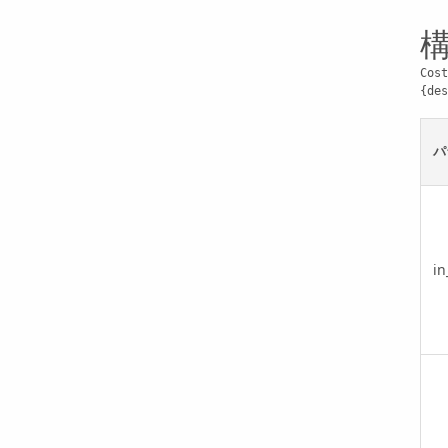
Cost
{des
パ
in