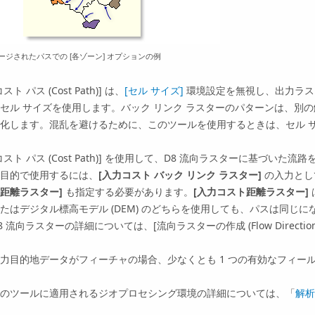
ージされたパスでの [各ゾーン] オプションの例
コスト パス (Cost Path)]
は、
[セル サイズ]
環境設定を無視し、出力ラ
セル サイズを使用します。バック リンク ラスターのパターンは、別
化します。混乱を避けるために、このツールを使用するときは、セル 
コスト パス (Cost Path)]
を使用して、D8 流向ラスターに基づいた流路
目的で使用するには、
[入力コスト バック リンク ラスター]
の入力とし
距離ラスター]
も指定する必要があります。
[入力コスト距離ラスター]
たはデジタル標高モデル (DEM) のどちらを使用しても、パスは同じ
8 流向ラスターの詳細については、
[流向ラスターの作成 (Flow Direction
力目的地データがフィーチャの場合、少なくとも 1 つの有効なフィー
のツールに適用されるジオプロセシング環境の詳細については、「
解析環