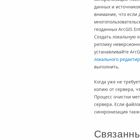
данных и источником
внимание, что если 
многопользовательск
геоданных
ArcGIS En
Создать локальную к
реплику неверсионн
устанавливайте
ArcG
локального редактир
выполнить.
Когда уже не требуе
копию от сервера, ч
Процесс очистки ме
сервера. Если файло
синхронизация такж
Связанн