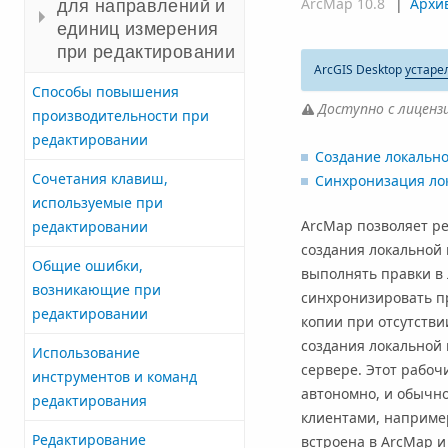
для направлений и
ArcMap 10.8
|
Архи
единиц измерения
при редактировании
ArcGIS Desktop
устаре
Способы повышения
Доступно с лицензи
производительности при
редактировании
Создание локально
Сочетания клавиш,
Синхронизация ло
используемые при
ArcMap позволяет р
редактировании
создания локальной
Общие ошибки,
выполнять правки в
возникающие при
синхронизировать п
редактировании
копии при отсутстви
создания локальной
Использование
сервере. Этот рабоч
инструментов и команд
автономно, и обычно
редактирования
клиентами, наприме
Редактирование
встроена в ArcMap и