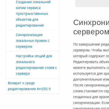
Создание локальной
копии сервиса
пространственных
объектов для
Синхрони
редактирования
серверо
Синхронизация
локальных правок с
По завершении реда
сервером
сервером. Чтобы вып
который содержит ло
Настройка опций для
Редактировать объе
локального
можете выполнить с
редактирования слоев с
используется для хр
сервера
дополнительные изме
Возврат к среде
После синхронизации
редактирования ArcGIS 9
слоев становится се
геоданных для хран
синхронизации. Если
синхронизации посл