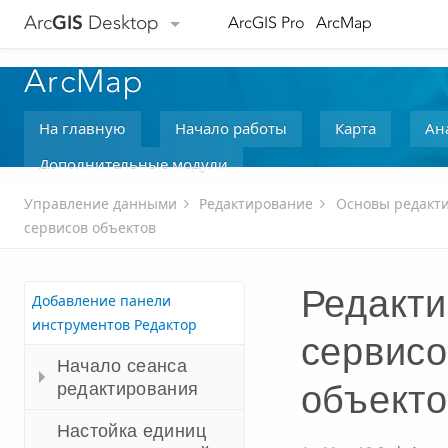
Arc
GIS
Desktop
ArcGIS Pro
ArcMap
ArcMap
На главную
Начало работы
Карта
Ан
Дополнительные модули
Управление данными
Редактирование
Основы редакт
сервисов объектов
Редакти
Добавление панели
инструментов Редактор
сервисо
Начало сеанса
редактирования
объекто
Настойка единиц