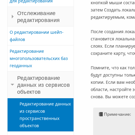
для редактирования
кнопкой мыши состав
затем Создать локал
Отслеживание
редактируемым, ком
редактирования
После создания лока
О редактировании шейп-
становится локальна
файлов
слоях. Если планиру
Редактирование
сохраните карту, чт
многопользовательских баз
геоданных
Помните, что как то
будут доступны толь
Редактирование
копии. Если вам нео
данных из сервисов
области, настройте 
объектов
снова. Вы можете со
Редактирование данных
из сервисов
Примечание:
пространственных
объектов