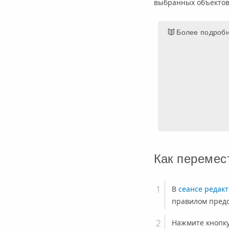
выбранных объектов
Более подробн
Как перемес
В
сеансе редак
правилом предс
Нажмите кнопк