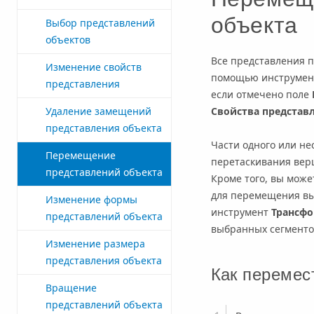
объекта
Выбор представлений
объектов
Все представления 
Изменение свойств
помощью инструме
представления
если отмечено поле
Удаление замещений
Свойства представле
представления объекта
Части одного или н
Перемещение
перетаскивания ве
представлений объекта
Кроме того, вы може
для перемещения вы
Изменение формы
инструмент
Трансфо
представлений объекта
выбранных сегменто
Изменение размера
представления объекта
Как перемес
Вращение
представлений объекта