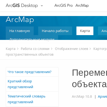
Arc
GIS
Desktop
ArcGIS Pro
ArcMap
ArcMap
На главную
Начало работы
Карта
Ан
Дополнительные модули
Карта
Работа со слоями
Отображение слоев
Картогр
пространственных объектов
Переме
Что такое представления?
Краткий обзор
объекта
представлений
Тематический словарь
ArcMap 10.8
|
Архи
представлений