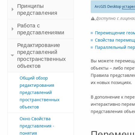
Принципы
ArcGIS Desktop
устаре
представления
Доступно с лицензи
Работа с
представлениями
Перемещение геом
Свойства перемещ
Редактирование
Параллельный пер
представлений
пространственных
Вы можете перемеща
объектов
объекты – либо пере
Правила представле
Общий обзор
их новых позициях.
редактирования
представлений
В дополнение к пер
пространственных
интерактивно перем
объектов
представления объек
Окно Свойства
представления -
Перемеще
понятия