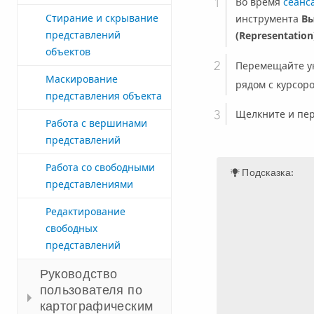
Во время
сеанс
Стирание и скрывание
инструмента
Вы
представлений
(Representation
объектов
Перемещайте ук
Маскирование
рядом с курсор
представления объекта
Щелкните и пер
Работа с вершинами
представлений
Работа со свободными
Подсказка:
представлениями
Редактирование
свободных
представлений
Руководство
пользователя по
картографическим