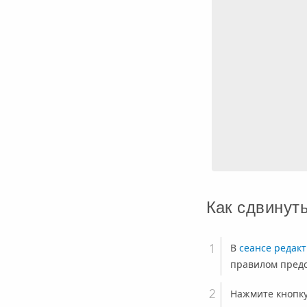
Как сдвинут
В
сеансе редак
правилом предс
Нажмите кнопк