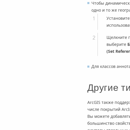
Чтобы динамически
одно и то же геог
Установите
использоват
Щелкните п
выберите
Б
(Set Refere
Для классов аннот
Другие т
ArcGIS также поддер
числе покрытий ArcInf
Вы можете добавлят
большинство свойств