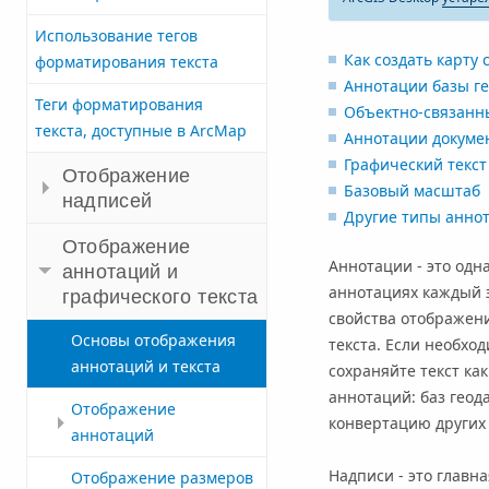
Использование тегов
Как создать карту
форматирования текста
Аннотации базы г
Теги форматирования
Объектно-связанн
текста, доступные в ArcMap
Аннотации докуме
Графический текст
Отображение
Базовый масштаб
надписей
Другие типы анно
Отображение
Аннотации - это одна
аннотаций и
аннотациях каждый э
графического текста
свойства отображени
Основы отображения
текста. Если необхо
аннотаций и текста
сохраняйте текст ка
аннотаций: баз геод
Отображение
конвертацию других 
аннотаций
Надписи - это главн
Отображение размеров