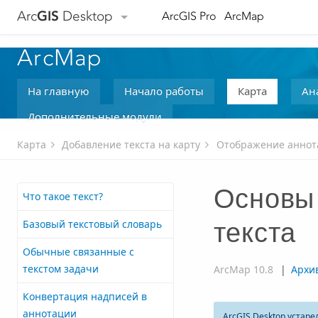
Arc
GIS
Desktop
ArcGIS Pro
ArcMap
ArcMap
На главную
Начало работы
Карта
Ан
Дополнительные модули
Карта
Добавление текста на карту
Отображение аннота
Основы 
Что такое текст?
Базовый текстовый словарь
текста
Обычные связанные с
текстом задачи
ArcMap 10.8
|
Архи
Конвертация надписей в
аннотации
ArcGIS Desktop
устаре