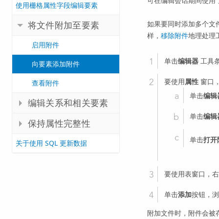
可在编辑会话期间使用
使用栅格属性字段编辑要素
如果要同时添加多个文
将文件附加至要素
样，
移除附件
地理处理
启用附件
单击
编辑器
工具
向要素添加附件
要使用
属性
窗口
查看附件
单击
编辑
编辑关系和相关要素
单击
编辑
保持属性完整性
单击
打开
关于使用 SQL 更新数据
要使用表窗口，右
单击
添加
按钮，浏
附加文件时，附件会被