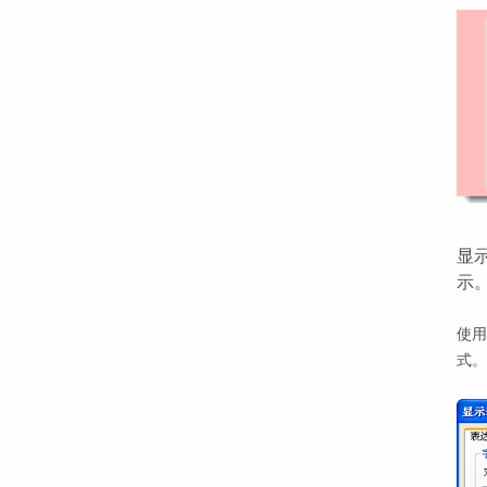
显示
示
使用
式。