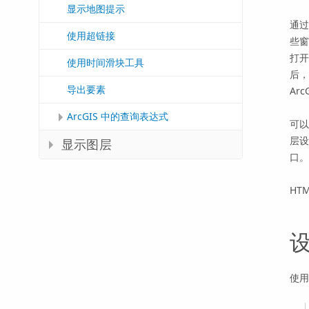
显示地图提示
通过
使用超链接
些
打开
使用时间滑块工具
后
导出要素
Arc
ArcGIS 中的查询表达式
可
层设
显示图层
口。
HT
设
使用