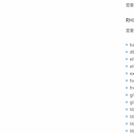
需要
RH
需要
bz
db
el
el
e
fo
fr
gl
gl
li
li
l
li