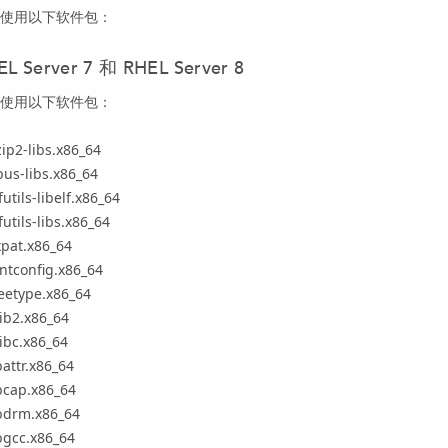
使用以下软件包：
EL Server 7 和 RHEL Server 8
使用以下软件包：
ip2-libs.x86_64
us-libs.x86_64
futils-libelf.x86_64
futils-libs.x86_64
xpat.x86_64
ntconfig.x86_64
eetype.x86_64
ib2.x86_64
ibc.x86_64
battr.x86_64
bcap.x86_64
ibdrm.x86_64
bgcc.x86_64