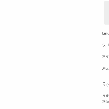
Lin
仅 L
不支
您无
Re
只
本做