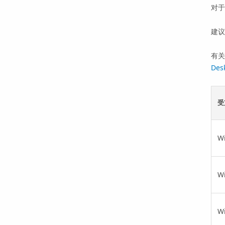
对于
建议查
有
Des
受
W
W
W