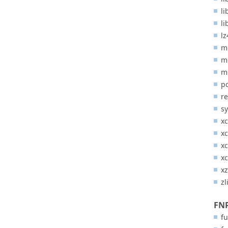
l
l
lz
me
m
m
p
re
s
xc
xc
xc
x
xz
zl
FN
fu