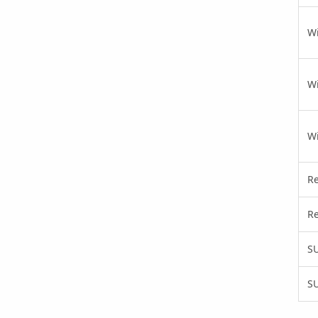
W
W
W
Re
Re
SU
SU