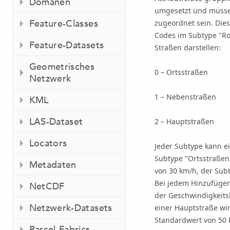
Domänen
umgesetzt und müssen
Feature-Classes
zugeordnet sein. Dies
Codes im Subtype "Roa
Feature-Datasets
Straßen darstellen:
Geometrisches
0 – Ortsstraßen
Netzwerk
1 – Nebenstraßen
KML
LAS-Dataset
2 – Hauptstraßen
Locators
Jeder Subtype kann e
Subtype "Ortsstraßen
Metadaten
von 30 km/h, der Sub
Bei jedem Hinzufügen 
NetCDF
der Geschwindigkeits
Netzwerk-Datasets
einer Hauptstraße wi
Standardwert von 50 
Parcel-Fabrics