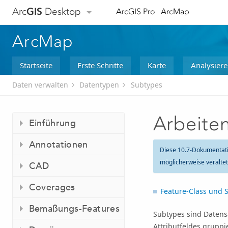
Arc
GIS
Desktop
ArcGIS Pro
ArcMap
ArcMap
Startseite
Erste Schritte
Karte
Analysier
Daten verwalten
Datentypen
Subtypes
Arbeite
Einführung
Annotationen
Diese 10.7-Dokumentat
möglicherweise veralte
CAD
Coverages
Feature-Class und 
Bemaßungs-Features
Subtypes sind Datensä
Attributfeldes grupp