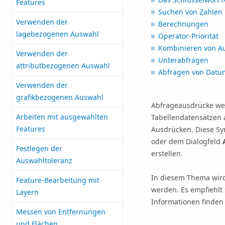
Features
Suchen von Zahlen
Verwenden der
Berechnungen
lagebezogenen Auswahl
Operator-Priorität
Kombinieren von A
Verwenden der
Unterabfragen
attributbezogenen Auswahl
Abfragen von Dat
Verwenden der
grafikbezogenen Auswahl
Abfrageausdrücke wer
Arbeiten mit ausgewählten
Tabellendatensätzen 
Features
Ausdrücken. Diese Sy
oder dem Dialogfeld
Festlegen der
erstellen.
Auswahltoleranz
In diesem Thema wird
Feature-Bearbeitung mit
werden. Es empfiehlt 
Layern
Informationen finden
Messen von Entfernungen
und Flächen