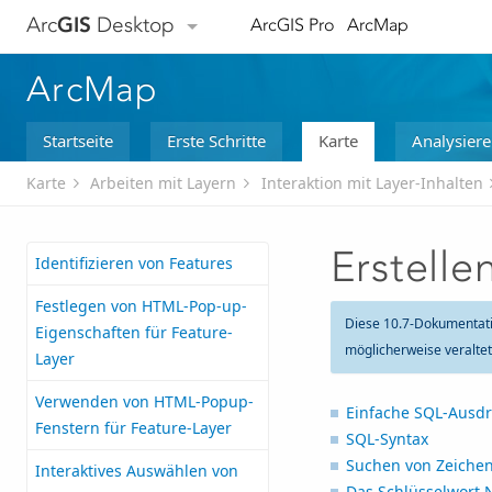
Arc
GIS
Desktop
ArcGIS Pro
ArcMap
ArcMap
Startseite
Erste Schritte
Karte
Analysier
Karte
Arbeiten mit Layern
Interaktion mit Layer-Inhalten
Erstell
Identifizieren von Features
Festlegen von HTML-Pop-up-
Diese 10.7-Dokumentat
Eigenschaften für Feature-
möglicherweise veralte
Layer
Verwenden von HTML-Popup-
Einfache SQL-Ausd
Fenstern für Feature-Layer
SQL-Syntax
Suchen von Zeichen
Interaktives Auswählen von
Das Schlüsselwort 