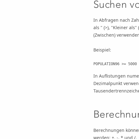
Suchen v
In Abfragen nach Zahl
als " (>), "Kleiner al
(Zwischen) verwenden
Beispiel:
POPULATION96 >= 5000
In Auflistungen nume
Dezimalpunkt verwend
Tausendertrennzeich
Berechnu
Berechnungen können
werden: +, -, * und /.