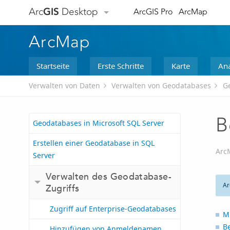
Arc
GIS
Desktop
ArcGIS Pro
ArcMap
ArcMap
Startseite
Erste Schritte
Karte
Ana
Verwalten von Daten
Verwalten von Geodatabases
G
B
Geodatabases in Microsoft SQL Server
Erstellen einer Geodatabase in SQL
Arc
Server
Verwalten des Geodatabase-
Ar
Zugriffs
Zugriff auf Enterprise-Geodatabases
M
B
Hinzufügen von Anmeldenamen