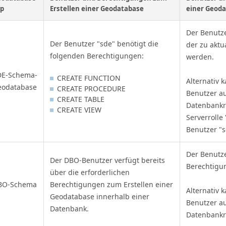
yp
Erstellen einer Geodatabase
einer Geod
Der Benutze
Der Benutzer "sde" benötigt die
der zu akt
folgenden Berechtigungen:
werden.
DE-Schema-
CREATE FUNCTION
Alternativ 
eodatabase
CREATE PROCEDURE
Benutzer a
CREATE TABLE
Datenbankro
CREATE VIEW
Serverrolle
Benutzer "sd
Der Benutze
Der DBO-Benutzer verfügt bereits
Berechtigu
über die erforderlichen
BO-Schema
Berechtigungen zum Erstellen einer
Alternativ 
Geodatabase innerhalb einer
Benutzer a
Datenbank.
Datenbankr