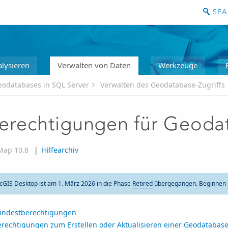
lysieren
Verwalten von Daten
Werkzeuge
eodatabases in SQL Server
Verwalten des Geodatabase-Zugriffs
erechtigungen für Geodat
Map 10.8
|
Hilfearchiv
cGIS Desktop ist am 1. März 2026 in die Phase
Retired
übergegangen. Beginnen S
indestberechtigungen
erechtigungen zum Erstellen oder Aktualisieren einer Geodatabas