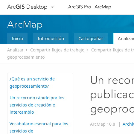
Arc
GIS
Desktop
ArcGIS Pro
ArcMap
ArcMap
Inicio
Introducción
Cartografiar
Analiza
Analizar
Compartir flujos de trabajo
Compartir flujos de 
geoprocesamiento
Un recor
¿Qué es un servicio de
geoprocesamiento?
publicac
Un recorrido rápido por los
servicios de creación e
geoproc
intercambio
Vocabulario esencial para los
ArcMap 10.8
|
Archi
servicios de