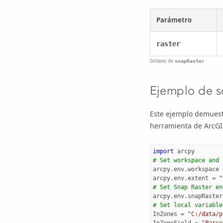
Parámetro
raster
Sintaxis de
snapRaster
Ejemplo de s
Este ejemplo demuestr
herramienta de
ArcGI
import
arcpy
# Set workspace and 
arcpy
.
env
.
workspace
arcpy
.
env
.
extent
=
"
# Set Snap Raster en
arcpy
.
env
.
snapRaster
# Set local variable
InZones
=
"C:/data/p
InZoneField
=
"Parce