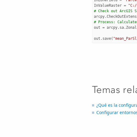
InValueRaster
=
"C:/
# Check out ArcGIS S
arcpy
.
CheckOutExtens
# Process: Calculate
out
=
arcpy
.
sa
.
Zonal
out
.
save
(
"mean_ParSl
Temas rel
¿Qué es la configu
Configurar entorno