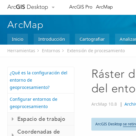
Arc
GIS
Desktop
ArcGIS Pro
ArcMap
ArcMap
Inicio
Introducción
Cartografiar
Analiza
Herramientas
Entornos
Extensión de procesamiento
Ráster d
¿Qué es la configuración del
entorno de
del ento
geoprocesamiento?
Configurar entornos de
ArcMap 10.8
|
Archi
geoprocesamiento
Espacio de trabajo
ArcGIS Desktop
se retir
Coordenadas de