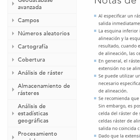
avanzada
Al especificar un rá
Campos
salida inmediatamen
La esquina inferior 
Números aleatorios
alineación y la esq
resultado, cuando e
Cartografía
de alineación, las c
Cobertura
En general, el rást
extensión no se alin
Análisis de ráster
Se puede utilizar u
necesario especific
Almacenamiento de
de alineación.
rásteres
Se recomienda que u
Análisis de
Sin embargo, es pos
estadísticas
celda del ráster de 
geográficas
celdas ráster de al
salida no coincida c
Procesamiento
Dado que la extensi