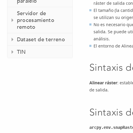
paralelo
ráster de salida co
El tamaño (la canti
Servidor de
se utilizan su orige
procesamiento
No es necesario que
remoto
salida. Se puede ut
análisis.
Dataset de terreno
El entorno de Aline
TIN
Sintaxis 
Alinear ráster
: establ
de salida.
Sintaxis d
arcpy.env.snapRast