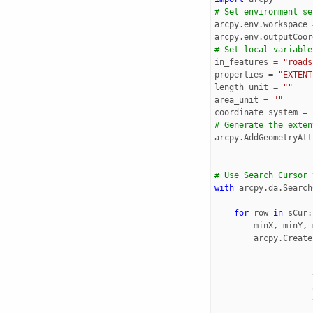
# Set environment se
arcpy
.
env
.
workspace
arcpy
.
env
.
outputCoor
# Set local variable
in_features
=
"roads
properties
=
"EXTENT
length_unit
=
""
area_unit
=
""
coordinate_system
=
# Generate the exten
arcpy
.
AddGeometryAtt
# Use Search Cursor 
with
arcpy
.
da
.
Search
for
row
in
sCur
:
minX
,
minY
,
arcpy
.
Create