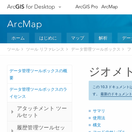
Arc
GIS
for Desktop
ArcGIS Pro
ArcMap
ArcMap
ホーム
はじめに
マップ
解析
デー
ツール
ツール リファレンス
データ管理ツールボックス
フ
ジオメ
データ管理ツールボックスの概
要
この 10.3 ドキュメント
データ管理ツールボックスのラ
す。
最新のドキュメン
イセンス
アタッチメント ツー
サマリ
ルセット
使用法
構文
履歴管理ツールセッ
コードのサンプル