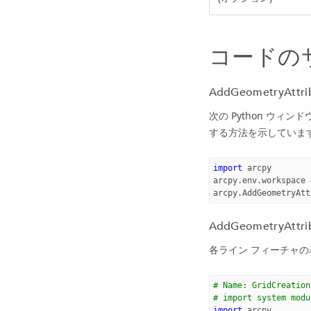
コードの
AddGeometryAt
次の Python ウィンド
する方法を示していま
import
arcpy
arcpy
.
env
.
workspace
arcpy
.
AddGeometryAtt
AddGeometryA
各ライン フィーチャの
# Name: GridCreation
# import system modu
import
arcpy