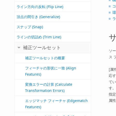
コ
ライン方向の反転 (Flip Line)
環
頂点の間引き (Generalize)
ラ
スナップ (Snap)
ラインの切詰め (Trim Line)
補正ツールセット
ソー
ス 
補正ツールセットの概要
フィーチャの形状に一致 (Align
[属
Features)
応す
てい
変換エラーの計算 (Calculate
す。
Transformation Errors)
指定
属性
エッジマッチ フィーチャ (Edgematch
Features)