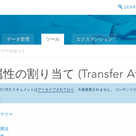
データ管理
ツール
エクステンション
正ツールセット
性の割り当て (Transfer Att
の 10.5 ドキュメントは
アーカイブされており
、今後更新されません。 コンテンツ
。
マリー
用法
文