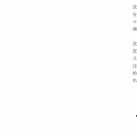
次
を
ャ
定
ス
は
れ