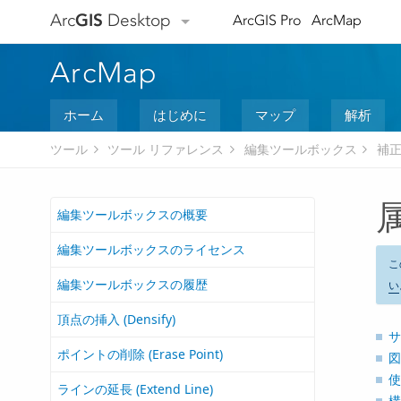
Arc
GIS
Desktop
ArcGIS Pro
ArcMap
ArcMap
ホーム
はじめに
マップ
解析
ツール
ツール リファレンス
編集ツールボックス
補
属
編集ツールボックスの概要
編集ツールボックスのライセンス
こ
編集ツールボックスの履歴
い
頂点の挿入 (Densify)
サ
ポイントの削除 (Erase Point)
図
使
ラインの延長 (Extend Line)
構