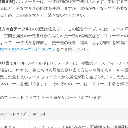
検索距離]
パラメーターは、一致候補の検索で使用されます。対応するフ
るほど十分な大きさの距離を使用しますが、候補が多くなって不必要な
るため、この値を大きくし過ぎないでください。
出力照合テーブル]
の指定は任意です。この照合テーブルには、ソース FI
、空間と属性の一致条件から得られた一致の信頼度など、フィーチャの
よって、一致状況を理解し、照合後の検査、編集、および解析を容易に
照合と照合テーブルについて
」をご参照ください。
割り当てルール フィールド]
パラメーターは、複数のソース フィーチャが
場合に、m:n の一致における属性の割り当て方法を制御するルールを
致した最も長いソース フィーチャから属性が割り当てられます。ただ
スのルールを使用できます。それぞれのルールは、フィールド名と値で
のフィールド タイプとルール値がサポートされています。
フィールド タイプ
ルール値
テキスト
ソース フィーチャ内に存在する可能性がある文字列