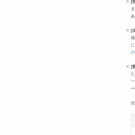
[
き
あ
[
係
に
の
[
た
一
ー
次