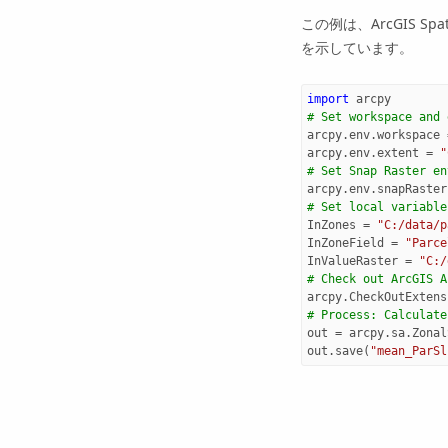
この例は、
ArcGIS Spat
を示しています。
import
arcpy
# Set workspace and 
arcpy
.
env
.
workspace
arcpy
.
env
.
extent
=
"
# Set Snap Raster en
arcpy
.
env
.
snapRaster
# Set local variable
InZones
=
"C:/data/p
InZoneField
=
"Parce
InValueRaster
=
"C:/
# Check out ArcGIS A
arcpy
.
CheckOutExtens
# Process: Calculate
out
=
arcpy
.
sa
.
Zonal
out
.
save
(
"mean_ParSl