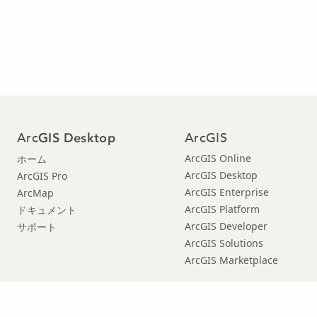
Arc
ArcGIS
GIS Desktop
ArcGIS Online
ホーム
ArcGIS Desktop
ArcGIS Pro
ArcGIS Enterprise
ArcMap
ArcGIS Platform
ドキュメント
ArcGIS Developer
サポート
ArcGIS Solutions
ArcGIS Marketplace
Copyright © 2018 Esri. |
プライバシー
|
|
リーガル
Manage Cookies