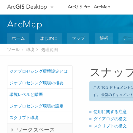
Arc
GIS
Desktop
ArcGIS Pro
ArcMap
ArcMap
ホーム
はじめに
マップ
解析
デー
ツール
環境
処理範囲
スナップ
ジオプロセシング環境設定とは
ジオプロセシング環境の概要
この 10.5 ドキュメント
環境レベルと階層
す。
最新のドキュメン
ジオプロセシング環境の設定
使用に関する注意
スクリプト環境
ダイアログの構文
スクリプトの構文
ワークスペース