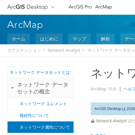
Arc
GIS
Desktop
ArcGIS Pro
ArcMap
ArcMap
ホーム
はじめに
マップ
解析
デー
エクステンション
Network Analyst
ネットワーク データセ
ネット
ネットワーク データセットとは
ネットワーク データ
ArcMap 10.8
|
ヘル
セットの概念
ネットワーク エレメント
ArcGIS Desktop は 202
接続性について
Network Analy
ネットワーク属性について