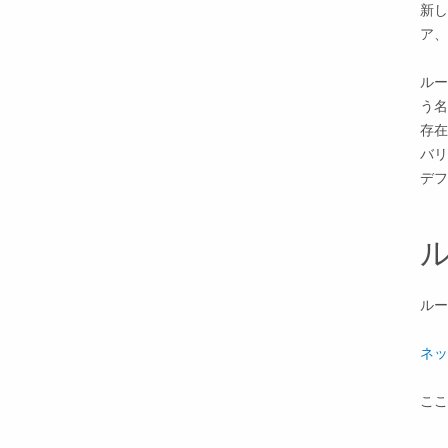
新し
ア、
ルー
う名
存在
バリ
デフ
ルー
ネッ
ここ