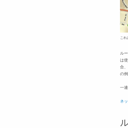
これ
ルー
は使
合、
の例
一連
ネッ