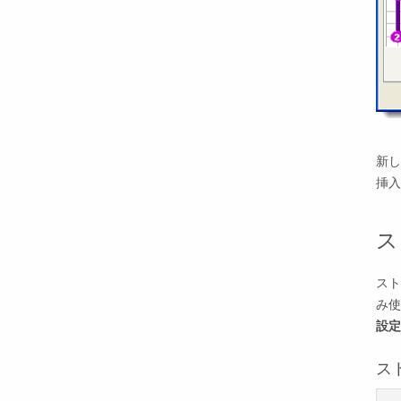
新し
挿入
ス
スト
み
設定
ス