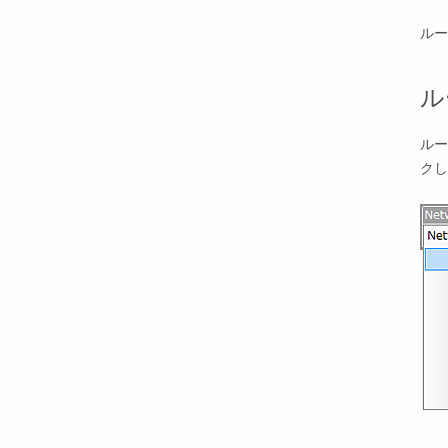
ルー
ル
ルー
クし