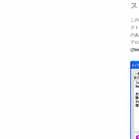
ス
この
スト
のあ
アロ
(
[Ne