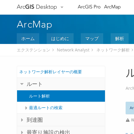
Arc
GIS
Desktop
ArcGIS Pro
ArcMap
ArcMap
ホーム
はじめに
マップ
解析
エクステンション
Network Analyst
ネットワーク解析
ネットワーク解析レイヤーの概要
ルート
Arc
ルート解析
最適ルートの検索
Ar
到達圏
N
最寄り施設の検出