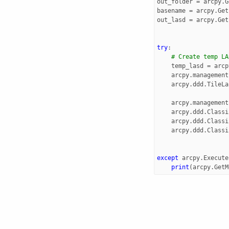
out_folder
=
arcpy
.
G
basename
=
arcpy
.
Get
out_lasd
=
arcpy
.
Get
try
:
# Create temp LA
temp_lasd
=
arcp
arcpy
.
management
arcpy
.
ddd
.
TileLa
arcpy
.
management
arcpy
.
ddd
.
Classi
arcpy
.
ddd
.
Classi
arcpy
.
ddd
.
Classi
except
arcpy
.
Execute
print
(
arcpy
.
GetM