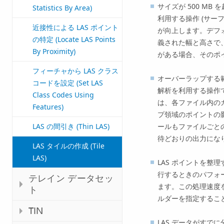
サイズが 500 M
Statistics By Area)
利用する操作 (サー
近接性による LAS ポイント
が向上します。デフォ
の特定 (Locate LAS Points
義された幅と高さで、
By Proximity)
がある場合、そのポ
フィーチャから LAS クラス
オーバーラップする範
コードを設定 (Set LAS
解析を利用する操作
Class Codes Using
は、各ファイル内の
Features)
プ領域のポイントの
ールもファイルごと
LAS の間引き (Thin LAS)
待どおりの出力にな
LAS タイルの作成 (Tile
LAS)
LAS ポイントを整
行するときのパフォ
テレイン データセッ
ます。この処理速度
ト
ルダーを指定するこ
TIN
LAS データがすで