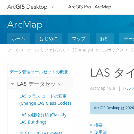
Arc
GIS
Desktop
ArcGIS Pro
ArcMap
ArcMap
ホーム
はじめに
マップ
解析
デー
ツール
ツール リファレンス
3D Analyst ツールボックス
LAS タイ
データ管理ツールセットの概要
LAS データセット
ArcMap 10.8
|
ヘル
LAS クラス コードの変更
(Change LAS Class Codes)
ArcGIS Desktop は 202
LAS の建物分類 (Classify
LAS Building)
概要
使用法
高さによる LAS の分類