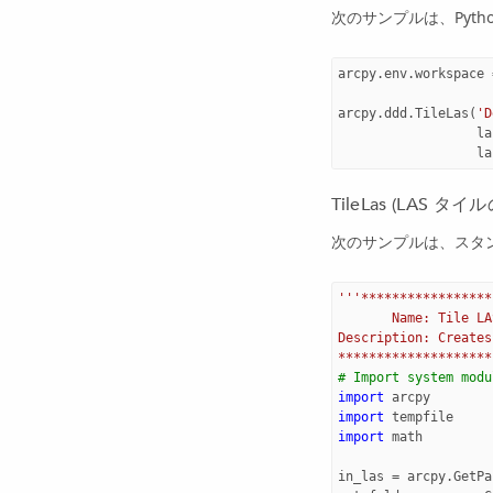
次のサンプルは、Pyt
arcpy
.
env
.
workspace
arcpy
.
ddd
.
TileLas
(
'D
la
la
TileLas (LAS 
次のサンプルは、スタン
'''*****************
       Name: Tile LA
Description: Creates
********************
# Import system modu
import
arcpy
import
tempfile
import
math
in_las
=
arcpy
.
GetPa