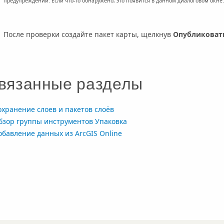
предупреждений. Если что-то обнаружено, это появится в данном диалоговом окне.
После проверки создайте пакет карты, щелкнув
Опубликоват
вязанные разделы
охранение слоев и пакетов слоёв
бзор группы инструментов Упаковка
обавление данных из ArcGIS Online