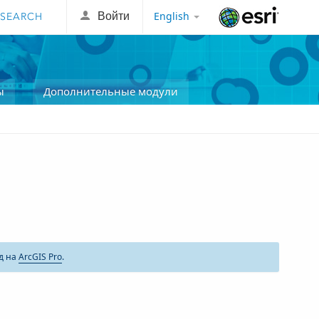
English
Войти
Esri
ы
Дополнительные модули
д на
ArcGIS Pro
.