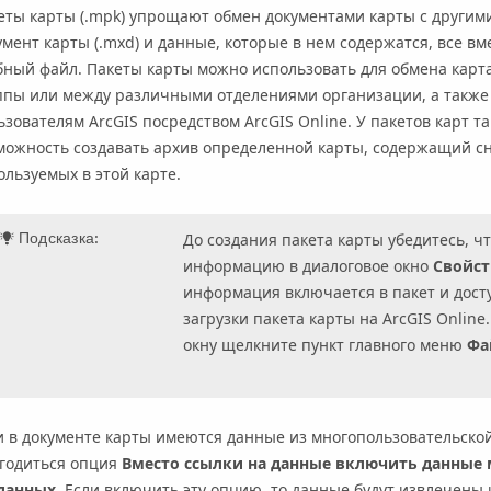
еты карты (.mpk) упрощают обмен документами карты с другим
умент карты (.mxd) и данные, которые в нем содержатся, все в
бный файл. Пакеты карты можно использовать для обмена кар
ппы или между различными отделениями организации, а также 
ьзователям ArcGIS посредством
ArcGIS Online
. У пакетов карт 
можность создавать архив определенной карты, содержащий сн
ользуемых в этой карте.
Подсказка:
До создания пакета карты убедитесь, ч
информацию в диалоговое окно
Свойст
информация включается в пакет и дост
загрузки пакета карты на
ArcGIS Online
окну щелкните пункт главного меню
Фа
и в документе карты имеются данные из многопользовательско
годиться опция
Вместо ссылки на данные включить данные
данных
. Если включить эту опцию, то данные будут извлечены