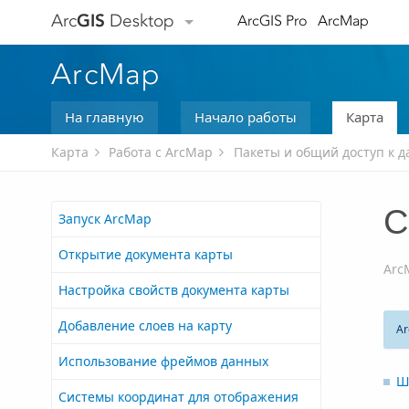
Arc
GIS
Desktop
ArcGIS Pro
ArcMap
ArcMap
На главную
Начало работы
Карта
Карта
Работа с ArcMap
Пакеты и общий доступ к 
С
Запуск ArcMap
Открытие документа карты
Arc
Настройка свойств документа карты
Добавление слоев на карту
Ar
Использование фреймов данных
Ш
Системы координат для отображения