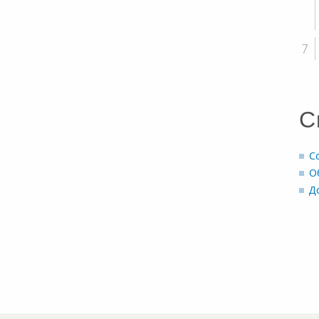
С
С
О
Д