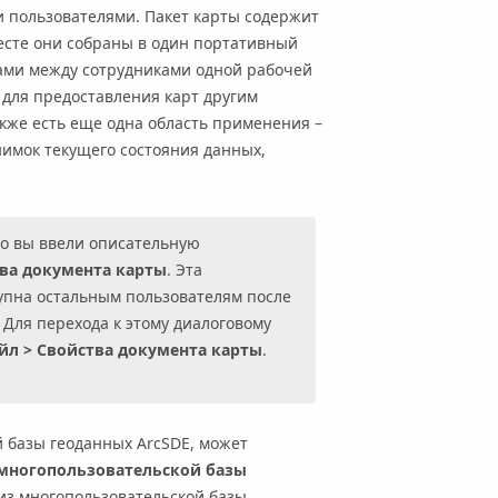
и пользователями. Пакет карты содержит
месте они собраны в один портативный
тами между сотрудниками одной рабочей
для предоставления карт другим
также есть еще одна область применения –
имок текущего состояния данных,
то вы ввели описательную
ва документа карты
. Эта
упна остальным пользователям после
. Для перехода к этому диалоговому
йл
>
Свойства документа карты
.
й базы геоданных ArcSDE, может
 многопользовательской базы
 из многопользовательской базы