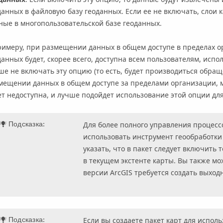
данных в файловую базу геоданных. Если ее не включать, слои 
ные в многопользовательской базе геоданных.
римеру, при размещении данных в общем доступе в пределах о
данных будет, скорее всего, доступна всем пользователям, испо
ше не включать эту опцию (то есть, будет производиться обра
мещении данных в общем доступе за пределами организации, м
ет недоступна, и лучше подойдет использование этой опции дл
Подсказка:
Для более полного управления процесс
использовать инструмент геообработк
указать, что в пакет следует включить 
в текущем экстенте карты. Вы также мо
версии ArcGIS требуется создать выходн
Подсказка:
Если вы создаете пакет карт для исполь